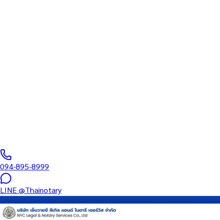
รับรองที่ขึ้นทะเบียนสภา
ทนายความ
บริการรับรองเอกสารโดยทนาย Notary Public สำหรับลูกค้าในห้าง
เดอะคริสตัล เอกมัย-รามอินทรา (รหัสไปรษณีย์ 10230) ครอบคลุมทุก
ประเภทเอกสาร — รับรองลายมือชื่อ สำเนาถูกต้อง คำสาบาน
Affidavit หนังสือมอบอำนาจ และเอกสารบริษัท สำหรับใช้กับสถานทูต
กรมการกงสุล และหน่วยงานต่างประเทศทั่วโลก พร้อมบริการในพื้นที่
ของคุณและออนไลน์ส่งเอกสารทั่วประเทศ
0
/5
(
0
รีวิว
)
094-895-8999
LINE
@Thainotary