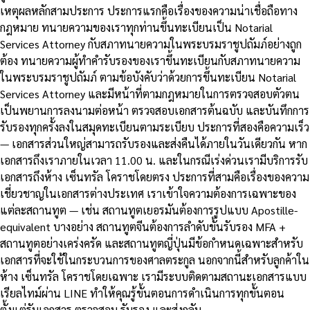
เหตุผลหลักสามประการ ประการแรกคือเรื่องของความน่าเชื่อถือทาง
กฎหมาย ทนายความของเราทุกท่านขึ้นทะเบียนเป็น Notarial
Services Attorney กับสภาทนายความในพระบรมราชูปถัมภ์อย่างถูก
ต้อง ทนายความผู้ทำคำรับรองของเราขึ้นทะเบียนกับสภาทนายความ
ในพระบรมราชูปถัมภ์ ตามข้อบังคับว่าด้วยการขึ้นทะเบียน Notarial
Services Attorney และมีหน้าที่ตามกฎหมายในการตรวจสอบตัวตน
เป็นพยานการลงนามต่อหน้า ตรวจสอบเอกสารต้นฉบับ และบันทึกการ
รับรองทุกครั้งลงในสมุดทะเบียนตามระเบียบ ประการที่สองคือความเร็ว
— เอกสารส่วนใหญ่สามารถรับรองและส่งคืนได้ภายในวันเดียวกัน หาก
เอกสารถึงเราภายในเวลา 11.00 น. และในกรณีเร่งด่วนเรามีบริการรับ
เอกสารถึงห้าง เซ็นทรัล โคราชโดยตรง ประการที่สามคือเรื่องของความ
เชี่ยวชาญในเอกสารต่างประเทศ เราเข้าใจความต้องการเฉพาะของ
แต่ละสถานทูต — เช่น สถานทูตเยอรมันต้องการรูปแบบ Apostille-
equivalent บางอย่าง สถานทูตจีนต้องการลำดับขั้นรับรอง MFA +
สถานทูตอย่างเคร่งครัด และสถานทูตญี่ปุ่นมีข้อกำหนดเฉพาะสำหรับ
เอกสารที่จะใช้ในกระบวนการของศาลตระกูล นอกจากนี้สำหรับลูกค้าใน
ห้าง เซ็นทรัล โคราชโดยเฉพาะ เรามีระบบติดตามสถานะเอกสารแบบ
เรียลไทม์ผ่าน LINE ทำให้คุณรู้ขั้นตอนการดำเนินการทุกขั้นตอน
ตั้งแต่รับเอกสาร ตรวจสอบ รับรอง และส่งกลับ