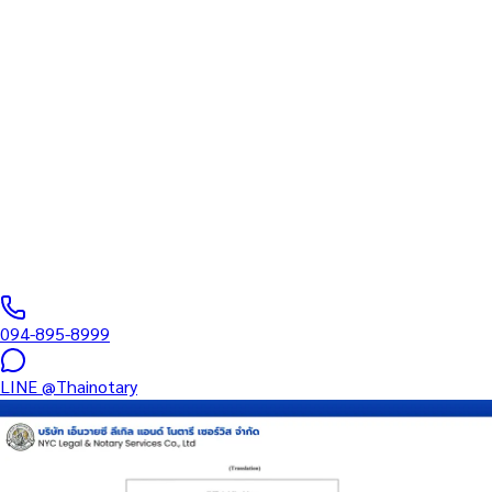
สภาทนายความ
บริการรับรองเอกสารโดยทนาย Notary Public สำหรับลูกค้าในห้าง
เซ็นทรัล โคราช (รหัสไปรษณีย์ 30000) ครอบคลุมทุกประเภทเอกสาร
— รับรองลายมือชื่อ สำเนาถูกต้อง คำสาบาน Affidavit หนังสือมอบ
อำนาจ และเอกสารบริษัท สำหรับใช้กับสถานทูต กรมการกงสุล และ
หน่วยงานต่างประเทศทั่วโลก พร้อมบริการสาขาใกล้คุณและออนไลน์
ส่งเอกสารทั่วประเทศ
0
/5
(
0
รีวิว
)
094-895-8999
LINE
@Thainotary