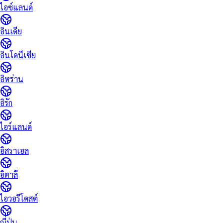
ไอซ์แลนด์
อินเดีย
อินโดนีเซีย
อิหร่าน
อิรัก
ไอร์แลนด์
อิสราเอล
อิตาลี
ไอวอรีโคสต์
ญี่ปุ่น