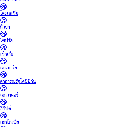
โครเอเชีย
คิวบา
ไซปรัส
เช็กเกีย
เดนมาร์ก
สาธารณรัฐโดมินิกัน
เอกวาดอร์
อียิปต์
เอสโตเนีย