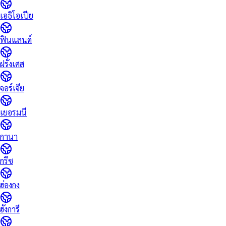
เอธิโอเปีย
ฟินแลนด์
ฝรั่งเศส
จอร์เจีย
เยอรมนี
กานา
กรีซ
ฮ่องกง
ฮังการี