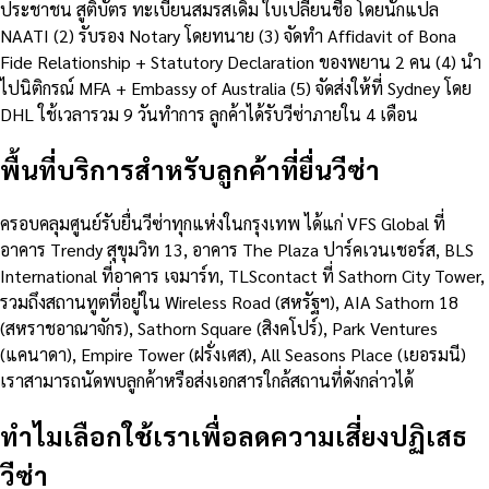
ประชาชน สูติบัตร ทะเบียนสมรสเดิม ใบเปลี่ยนชื่อ โดยนักแปล
NAATI (2) รับรอง Notary โดยทนาย (3) จัดทำ Affidavit of Bona
Fide Relationship + Statutory Declaration ของพยาน 2 คน (4) นำ
ไปนิติกรณ์ MFA + Embassy of Australia (5) จัดส่งให้ที่ Sydney โดย
DHL ใช้เวลารวม 9 วันทำการ ลูกค้าได้รับวีซ่าภายใน 4 เดือน
พื้นที่บริการสำหรับลูกค้าที่ยื่นวีซ่า
ครอบคลุมศูนย์รับยื่นวีซ่าทุกแห่งในกรุงเทพ ได้แก่ VFS Global ที่
อาคาร Trendy สุขุมวิท 13, อาคาร The Plaza ปาร์คเวนเชอร์ส, BLS
International ที่อาคาร เจมาร์ท, TLScontact ที่ Sathorn City Tower,
รวมถึงสถานทูตที่อยู่ใน Wireless Road (สหรัฐฯ), AIA Sathorn 18
(สหราชอาณาจักร), Sathorn Square (สิงคโปร์), Park Ventures
(แคนาดา), Empire Tower (ฝรั่งเศส), All Seasons Place (เยอรมนี)
เราสามารถนัดพบลูกค้าหรือส่งเอกสารใกล้สถานที่ดังกล่าวได้
ทำไมเลือกใช้เราเพื่อลดความเสี่ยงปฏิเสธ
วีซ่า