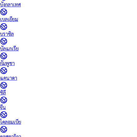
บังกลาเทศ
เบลเยียม
บราซิล
บัลแกเรีย
กัมพูชา
แคนาดา
ชิลี
จีน
โคลอมเบีย
คอสตาริกา