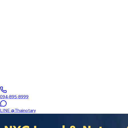
อนุสัญญา Hague 1961 • มีผล 28 ก.พ. 2570 • ไทยเป็นภาคีลำดับที่ 13
Apostille ประเ
— รับรองเอกสารใ
(มีผล 28 กุมภาพั
บริการขอ Apostille ในประเทศไทยครบวงจร โดยกรมการกงสุล กระทรว
ทนายผู้ทำคำรับรองลายมือชื่อและเอกสาร ขึ้นทะเบียนสภาทนายควา
094-895-8999
LINE
@Thainotary