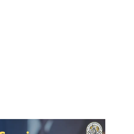
0 • หลังวันดังกล่าวไม่ต้องรับรองสถานทูต
ทศไทย ออกโดยกรม
ช้ใน 130 ประเทศ
นธ์ 2570)
งการต่างประเทศ (MFA) ตามอนุสัญญา Hague 1961 ที่ประเทศไทยเข้
มฯ
·
Same-day–10 days
วันทำการ
·
฿
2,500
+