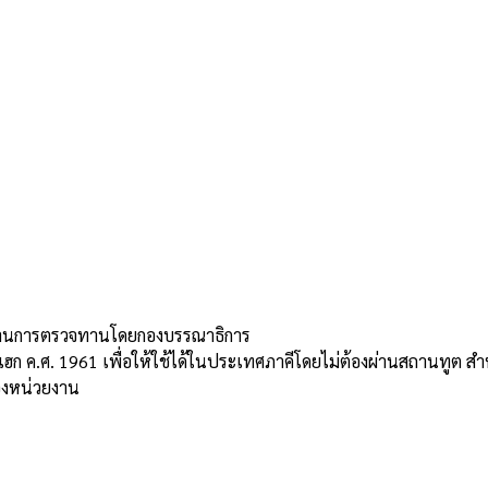
่านการตรวจทานโดยกองบรรณาธิการ
ก ค.ศ. 1961 เพื่อให้ใช้ได้ในประเทศภาคีโดยไม่ต้องผ่านสถานทูต สำห
องหน่วยงาน
FA — รับรองเอกสารใช้ใน 130 ประเทศภาคี Hague (มีผล 28 กุมภาพั