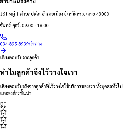
สาขาหนองคาย
161 หมู่ 1 ตำบลปะโค อำเภอเมือง จังหวัดหนองคาย 43000
จันทร์-ศุกร์: 09:00 - 18:00
094-895-8999
นำทาง
เสียงตอบรับจากลูกค้า
ทำไมลูกค้าจึงไว้วางใจเรา
เสียงตอบรับจริงจากลูกค้าที่ไว้วางใจใช้บริการของเรา ทั้งบุคคลทั่วไป
และองค์กรชั้นนำ