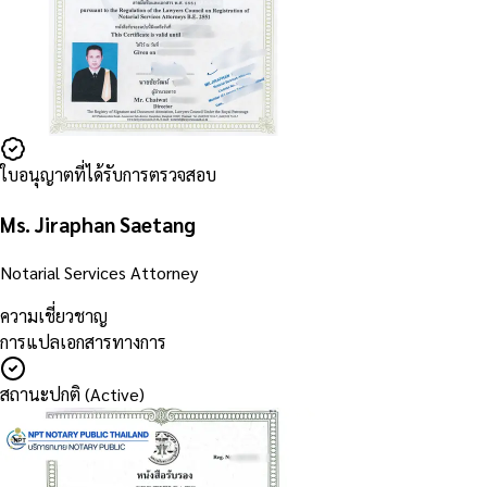
ใบอนุญาตที่ได้รับการตรวจสอบ
Ms. Jiraphan Saetang
Notarial Services Attorney
ความเชี่ยวชาญ
การแปลเอกสารทางการ
สถานะปกติ (Active)