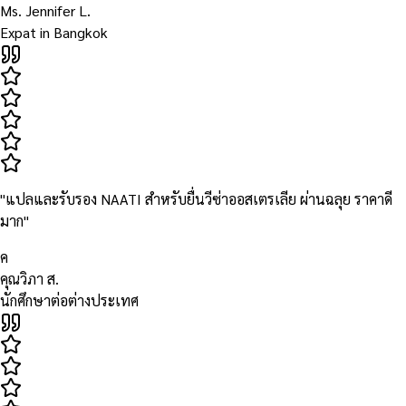
Ms. Jennifer L.
Expat in Bangkok
"
แปลและรับรอง NAATI สำหรับยื่นวีซ่าออสเตรเลีย ผ่านฉลุย ราคาดี
มาก
"
ค
คุณวิภา ส.
นักศึกษาต่อต่างประเทศ