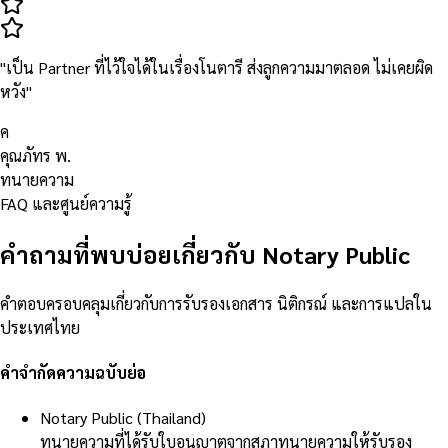
"
เป็น Partner ที่ไว้ใจได้ในเรื่องโนตารี ส่งลูกความมาตลอด ไม่เคยผิด
หวัง
"
ค
คุณภัทร พ.
ทนายความ
FAQ และศูนย์ความรู้
คำถามที่พบบ่อยเกี่ยวกับ Notary Public
คำตอบครอบคลุมเกี่ยวกับการรับรองเอกสาร นิติกรณ์ และการแปลใน
ประเทศไทย
คำจำกัดความฉบับย่อ
Notary Public (Thailand)
ทนายความที่ได้รับใบอนุญาตจากสภาทนายความให้รับรอง