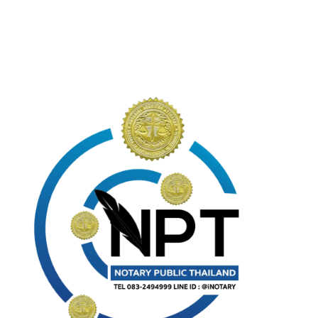
ใบอนุญาตทางการ
ตรวจสอบแล้ว
ทนายความรับรอง