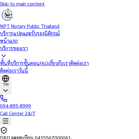
Skip to main content
NPT Notary Public Thailand
บริการแปลและรับรองนิติกรณ์
หน้าแรก
บริการของเรา
พื้นที่บริการ
ขั้นตอน
FAQ
เกี่ยวกับเรา
ติดต่อเรา
ติดต่อเราวันนี้
TH
094-895-8999
Call Center 24/7
DBD จดทะเบียน
0435567000061
·