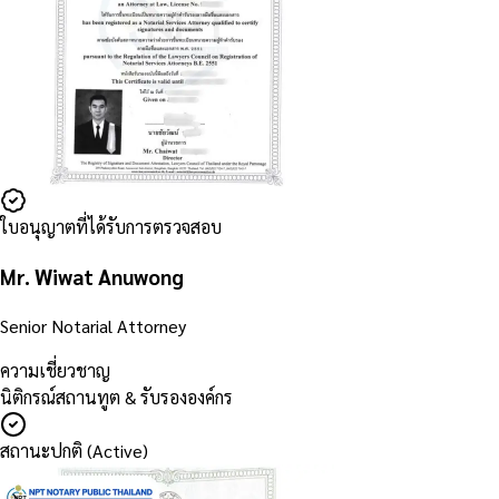
ใบอนุญาตที่ได้รับการตรวจสอบ
Mr. Wiwat Anuwong
Senior Notarial Attorney
ความเชี่ยวชาญ
นิติกรณ์สถานทูต & รับรององค์กร
สถานะปกติ (Active)