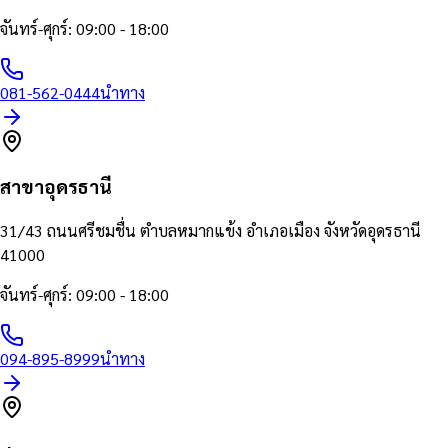
จันทร์-ศุกร์: 09:00 - 18:00
081-562-0444
นำทาง
สาขาอุดรธานี
31/43 ถนนศรีชมชื่น ตำบลหมากแข้ง อำเภอเมือง จังหวัดอุดรธานี
41000
จันทร์-ศุกร์: 09:00 - 18:00
094-895-8999
นำทาง