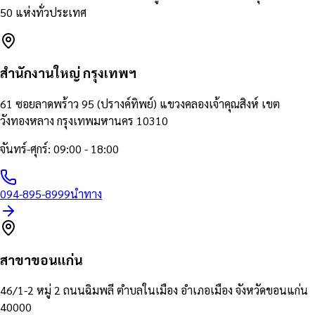
50 แห่งทั่วประเทศ
สำนักงานใหญ่ กรุงเทพฯ
61 ซอยลาดพร้าว 95 (ปรางค์ทิพย์) แขวงคลองเจ้าคุณสิงห์ เขต
วังทองหลาง กรุงเทพมหานคร 10310
จันทร์-ศุกร์: 09:00 - 18:00
094-895-8999
นำทาง
สาขาขอนแก่น
46/1-2 หมู่ 2 ถนนฉิมพลี ตำบลในเมือง อำเภอเมือง จังหวัดขอนแก่น
40000