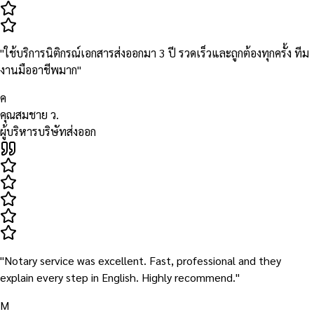
"
ใช้บริการนิติกรณ์เอกสารส่งออกมา 3 ปี รวดเร็วและถูกต้องทุกครั้ง ทีม
งานมืออาชีพมาก
"
ค
คุณสมชาย ว.
ผู้บริหารบริษัทส่งออก
"
Notary service was excellent. Fast, professional and they
explain every step in English. Highly recommend.
"
M