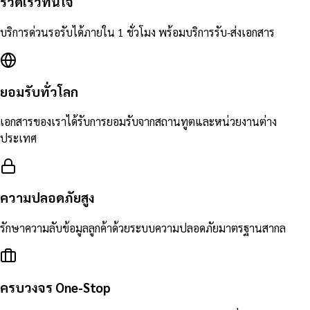
รวดเร็วทันใจ
บริการด่วนรอรับได้ภายใน 1 ชั่วโมง พร้อมบริการรับ-ส่งเอกสาร
ยอมรับทั่วโลก
เอกสารของเราได้รับการยอมรับจากสถานทูตและหน่วยงานต่าง
ประเทศ
ความปลอดภัยสูง
รักษาความลับข้อมูลลูกค้าด้วยระบบความปลอดภัยมาตรฐานสากล
ครบวงจร One-Stop