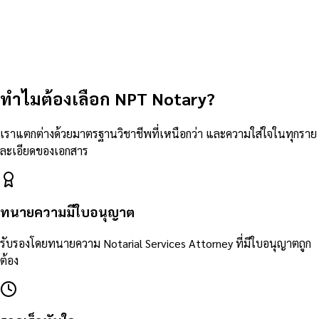
15+
ประสบการณ์
100%
อัตราความสำเร็จ
ทำไมต้องเลือก NPT Notary?
เราแตกต่างด้วยมาตรฐานวิชาชีพที่เหนือกว่า และความใส่ใจในทุกราย
ละเอียดของเอกสาร
ทนายความมีใบอนุญาต
รับรองโดยทนายความ Notarial Services Attorney ที่มีใบอนุญาตถูก
ต้อง