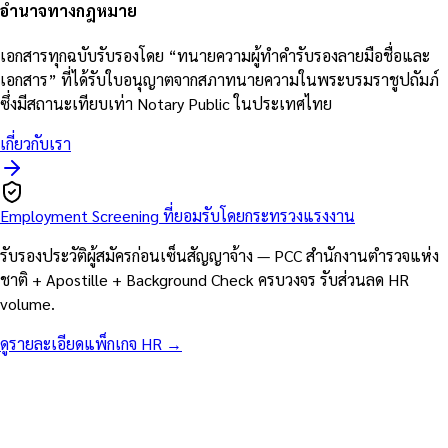
อำนาจทางกฎหมาย
เอกสารทุกฉบับรับรองโดย “ทนายความผู้ทำคำรับรองลายมือชื่อและ
เอกสาร” ที่ได้รับใบอนุญาตจากสภาทนายความในพระบรมราชูปถัมภ์
ซึ่งมีสถานะเทียบเท่า Notary Public ในประเทศไทย
เกี่ยวกับเรา
Employment Screening ที่ยอมรับโดยกระทรวงแรงงาน
รับรองประวัติผู้สมัครก่อนเซ็นสัญญาจ้าง — PCC สำนักงานตำรวจแห่ง
ชาติ + Apostille + Background Check ครบวงจร รับส่วนลด HR
volume.
ดูรายละเอียดแพ็กเกจ HR →
NSA
ลูกค้าที่พึงพอใจ
77
ครอบคลุมทั่วไทย