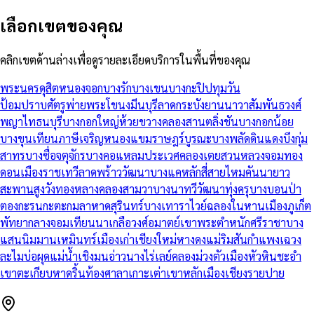
เลือกเขตของคุณ
คลิกเขตด้านล่างเพื่อดูรายละเอียดบริการในพื้นที่ของคุณ
พระนคร
ดุสิต
หนองจอก
บางรัก
บางเขน
บางกะปิ
ปทุมวัน
ป้อมปราบศัตรูพ่าย
พระโขนง
มีนบุรี
ลาดกระบัง
ยานนาวา
สัมพันธวงศ์
พญาไท
ธนบุรี
บางกอกใหญ่
ห้วยขวาง
คลองสาน
ตลิ่งชัน
บางกอกน้อย
บางขุนเทียน
ภาษีเจริญ
หนองแขม
ราษฎร์บูรณะ
บางพลัด
ดินแดง
บึงกุ่ม
สาทร
บางซื่อ
จตุจักร
บางคอแหลม
ประเวศ
คลองเตย
สวนหลวง
จอมทอง
ดอนเมือง
ราชเทวี
ลาดพร้าว
วัฒนา
บางแค
หลักสี่
สายไหม
คันนายาว
สะพานสูง
วังทองหลาง
คลองสามวา
บางนา
ทวีวัฒนา
ทุ่งครุ
บางบอน
ป่า
ตอง
กะรน
กะตะ
กมลา
หาดสุรินทร์
บางเทา
ราไวย์
ฉลอง
ในหาน
เมืองภูเก็ต
พัทยากลาง
จอมเทียน
นาเกลือ
วงศ์อมาตย์
เขาพระตำหนัก
ศรีราชา
บาง
แสน
นิมมานเหมินทร์
เมืองเก่าเชียงใหม่
หางดง
แม่ริม
สันกำแพง
เฉวง
ละไม
บ่อผุด
แม่น้ำ
เชิงมน
อ่าวนาง
ไร่เลย์
คลองม่วง
ตัวเมืองหัวหิน
ชะอำ
เขาตะเกียบ
หาดริ้น
ท้องศาลา
เกาะเต่า
เขาหลัก
เมืองเชียงราย
ปาย