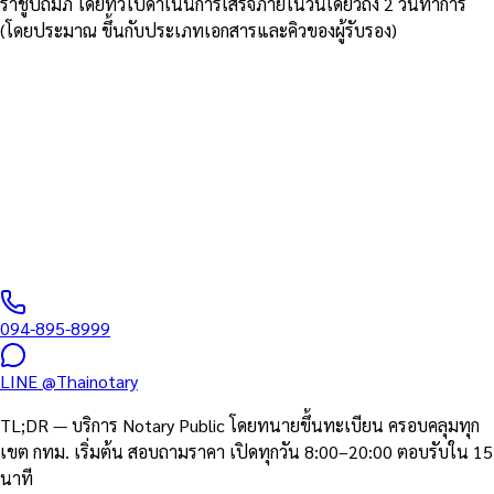
ราชูปถัมภ์ โดยทั่วไปดำเนินการเสร็จภายในวันเดียวถึง 2 วันทำการ
(โดยประมาณ ขึ้นกับประเภทเอกสารและคิวของผู้รับรอง)
Notary Public ครบ 50 เขตกรุงเทพฯ
บริการ Notary Public ทุกเขตใน
กรุงเทพมหานคร
ทนายผู้ทำคำรับรองลายมือชื่อและเอกสาร (สภาทนายความฯ)
ครอบคลุมทั้ง 50 เขตของกรุงเทพฯ พร้อมรับ–ส่งเอกสาร เชื่อมต่อ MFA
และสถานทูตทั่วโลก
094-895-8999
LINE
@Thainotary
TL;DR — บริการ Notary Public โดยทนายขึ้นทะเบียน ครอบคลุมทุก
เขต กทม. เริ่มต้น สอบถามราคา เปิดทุกวัน 8:00–20:00 ตอบรับใน 15
นาที