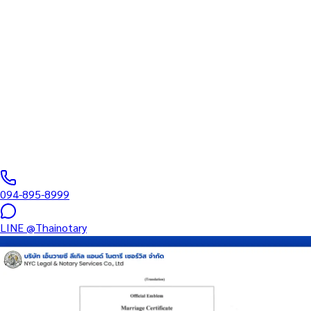
ทนายความ
บริการรับรองเอกสารโดยทนาย Notary Public สำหรับลูกค้าในห้าง
โชว์ดีซี (รหัสไปรษณีย์ 10310) ครอบคลุมทุกประเภทเอกสาร — รับรอง
ลายมือชื่อ สำเนาถูกต้อง คำสาบาน Affidavit หนังสือมอบอำนาจ และ
เอกสารบริษัท สำหรับใช้กับสถานทูต กรมการกงสุล และหน่วยงานต่าง
ประเทศทั่วโลก พร้อมบริการแถวนี้และออนไลน์ส่งเอกสารทั่วประเทศ
0
/5
(
0
รีวิว
)
094-895-8999
LINE
@Thainotary