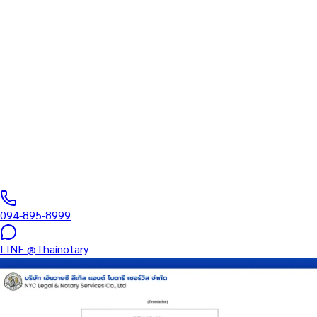
ทะเบียนสภาทนายความ
บริการรับรองเอกสารโดยทนาย Notary Public สำหรับลูกค้าในห้าง
เดอะวอล์ค ราชพฤกษ์ (รหัสไปรษณีย์ 11140) ครอบคลุมทุกประเภท
เอกสาร — รับรองลายมือชื่อ สำเนาถูกต้อง คำสาบาน Affidavit หนังสือ
มอบอำนาจ และเอกสารบริษัท สำหรับใช้กับสถานทูต กรมการกงสุล
และหน่วยงานต่างประเทศทั่วโลก พร้อมบริการสาขาใกล้คุณและ
ออนไลน์ส่งเอกสารทั่วประเทศ
0
/5
(
0
รีวิว
)
094-895-8999
LINE
@Thainotary