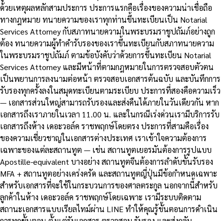
ด้วยเหตุผลหลักสามประการ ประการแรกคือเรื่องของความน่าเชื่อถือ
ทางกฎหมาย ทนายความของเราทุกท่านขึ้นทะเบียนเป็น Notarial
Services Attorney กับสภาทนายความในพระบรมราชูปถัมภ์อย่างถูก
ต้อง ทนายความผู้ทำคำรับรองของเราขึ้นทะเบียนกับสภาทนายความ
ในพระบรมราชูปถัมภ์ ตามข้อบังคับว่าด้วยการขึ้นทะเบียน Notarial
Services Attorney และมีหน้าที่ตามกฎหมายในการตรวจสอบตัวตน
เป็นพยานการลงนามต่อหน้า ตรวจสอบเอกสารต้นฉบับ และบันทึกการ
รับรองทุกครั้งลงในสมุดทะเบียนตามระเบียบ ประการที่สองคือความเร็ว
— เอกสารส่วนใหญ่สามารถรับรองและส่งคืนได้ภายในวันเดียวกัน หาก
เอกสารถึงเราภายในเวลา 11.00 น. และในกรณีเร่งด่วนเรามีบริการรับ
เอกสารถึงห้าง เดอะวอล์ค ราชพฤกษ์โดยตรง ประการที่สามคือเรื่อง
ของความเชี่ยวชาญในเอกสารต่างประเทศ เราเข้าใจความต้องการ
เฉพาะของแต่ละสถานทูต — เช่น สถานทูตเยอรมันต้องการรูปแบบ
Apostille-equivalent บางอย่าง สถานทูตจีนต้องการลำดับขั้นรับรอง
MFA + สถานทูตอย่างเคร่งครัด และสถานทูตญี่ปุ่นมีข้อกำหนดเฉพาะ
สำหรับเอกสารที่จะใช้ในกระบวนการของศาลตระกูล นอกจากนี้สำหรับ
ลูกค้าในห้าง เดอะวอล์ค ราชพฤกษ์โดยเฉพาะ เรามีระบบติดตาม
สถานะเอกสารแบบเรียลไทม์ผ่าน LINE ทำให้คุณรู้ขั้นตอนการดำเนิน
การทุกขั้นตอน ตั้งแต่รับเอกสาร ตรวจสอบ รับรอง และส่งกลับ