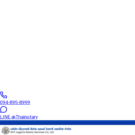
รับรองที่ขึ้นทะเบียนสภา
ทนายความ
บริการรับรองเอกสารโดยทนาย Notary Public สำหรับลูกค้าในห้าง
เดอะมอลล์ งามวงศ์วาน (รหัสไปรษณีย์ 11000) ครอบคลุมทุกประเภท
เอกสาร — รับรองลายมือชื่อ สำเนาถูกต้อง คำสาบาน Affidavit หนังสือ
มอบอำนาจ และเอกสารบริษัท สำหรับใช้กับสถานทูต กรมการกงสุล
และหน่วยงานต่างประเทศทั่วโลก พร้อมบริการใกล้ฉันและออนไลน์ส่ง
เอกสารทั่วประเทศ
0
/5
(
0
รีวิว
)
094-895-8999
LINE
@Thainotary