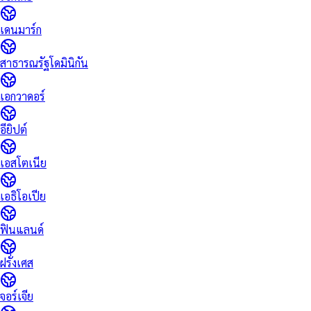
เดนมาร์ก
สาธารณรัฐโดมินิกัน
เอกวาดอร์
อียิปต์
เอสโตเนีย
เอธิโอเปีย
ฟินแลนด์
ฝรั่งเศส
จอร์เจีย