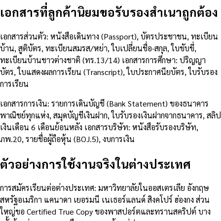
เอกสารที่ลูกค้านิยมขอรับรองสำเนาถูกต้อง
เอกสารส่วนตัว: หนังสือเดินทาง (Passport), บัตรประชาชน, ทะเบียน
บ้าน, สูติบัตร, ทะเบียนสมรส/หย่า, ใบเปลี่ยนชื่อ-สกุล, ใบขับขี่,
ทะเบียนบ้านชาวต่างชาติ (ทร.13/14) เอกสารการศึกษา: ปริญญา
บัตร, ใบแสดงผลการเรียน (Transcript), ใบประกาศนียบัตร, ใบรับรอง
การเรียน
เอกสารการเงิน: รายการเดินบัญชี (Bank Statement) ของธนาคาร
พาณิชย์ทุกแห่ง, สมุดบัญชีเงินฝาก, ใบรับรองเงินฝากจากธนาคาร, สลิป
เงินเดือน 6 เดือนย้อนหลัง เอกสารบริษัท: หนังสือรับรองบริษัท,
ภพ.20, รายชื่อผู้ถือหุ้น (BOJ.5), งบการเงิน
ตัวอย่างการใช้งานจริงในต่างประเทศ
การสมัครเรียนต่อต่างประเทศ: มหาวิทยาลัยในออสเตรเลีย อังกฤษ
สหรัฐอเมริกา แคนาดา เยอรมนี เนเธอร์แลนด์ สิงคโปร์ ฮ่องกง ส่วน
ใหญ่ขอ Certified True Copy ของพาสปอร์ตและทรานสคริปต์ บาง