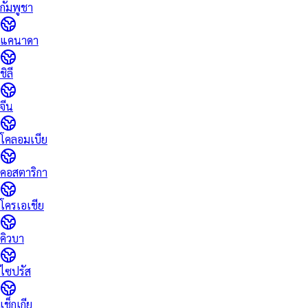
กัมพูชา
แคนาดา
ชิลี
จีน
โคลอมเบีย
คอสตาริกา
โครเอเชีย
คิวบา
ไซปรัส
เช็กเกีย