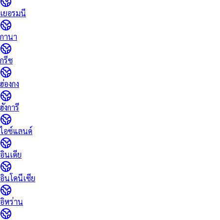
เยอรมนี
กานา
กรีซ
ฮ่องกง
ฮังการี
ไอซ์แลนด์
อินเดีย
อินโดนีเซีย
อิหร่าน