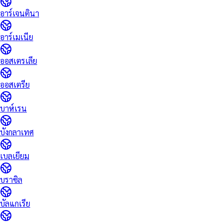
อาร์เจนตินา
อาร์เมเนีย
ออสเตรเลีย
ออสเตรีย
บาห์เรน
บังกลาเทศ
เบลเยียม
บราซิล
บัลแกเรีย