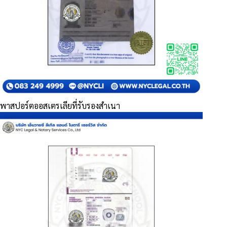
พาสปอร์ตออสเตรเลียที่รับรองสำเนา