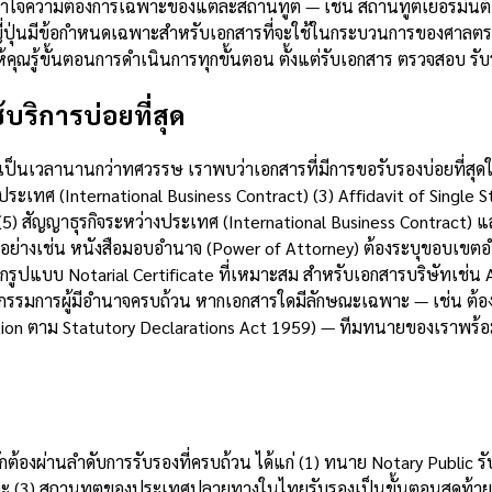
ข้าใจความต้องการเฉพาะของแต่ละสถานทูต — เช่น สถานทูตเยอรมันต้อ
ญี่ปุ่นมีข้อกำหนดเฉพาะสำหรับเอกสารที่จะใช้ในกระบวนการของศาลตระ
ณรู้ขั้นตอนการดำเนินการทุกขั้นตอน ตั้งแต่รับเอกสาร ตรวจสอบ รับ
บริการบ่อยที่สุด
็นเวลานานกว่าทศวรรษ เราพบว่าเอกสารที่มีการขอรับรองบ่อยที่สุดในพ
งประเทศ (International Business Contract) (3) Affidavit of Sing
(5) สัญญาธุรกิจระหว่างประเทศ (International Business Contract) แ
่างเช่น หนังสือมอบอำนาจ (Power of Attorney) ต้องระบุขอบเขตอำ
ูปแบบ Notarial Certificate ที่เหมาะสม สำหรับเอกสารบริษัทเช่น Aff
่อกรรมการผู้มีอำนาจครบถ้วน หากเอกสารใดมีลักษณะเฉพาะ — เช่น ต้อ
tion ตาม Statutory Declarations Act 1959) — ทีมทนายของเราพร
บ
กต้องผ่านลำดับการรับรองที่ครบถ้วน ได้แก่ (1) ทนาย Notary Public
และ (3) สถานทูตของประเทศปลายทางในไทยรับรองเป็นขั้นตอนสุดท้าย 