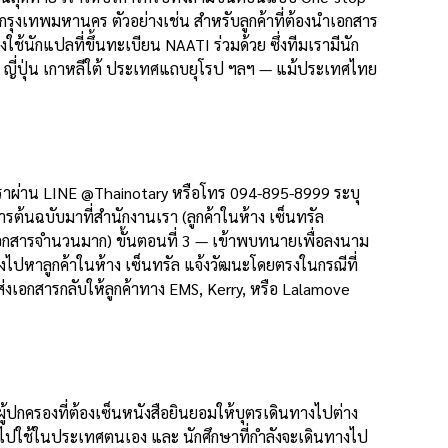
นกรุงเทพมหานคร ตัวอย่างเช่น สำหรับลูกค้าที่ต้องนำเอกสาร
้นักแปลที่ขึ้นทะเบียน NAATI ร่วมด้วย ซึ่งทีมเรามีนัก
กา ญี่ปุ่น เกาหลีใต้ ประเทศแถบยุโรป ฯลฯ — แม้ประเทศไทย
ต่อเราผ่าน LINE @Thainotary หรือโทร 094-895-8999 ระบุ
้นฉบับมาที่สำนักงานเรา (ลูกค้าในห้าง เซ็นทรัล
ีเอกสารจำนวนมาก) ขั้นตอนที่ 3 — เข้าพบทนายเพื่อลงนาม
างไปหาลูกค้าในห้าง เซ็นทรัล แจ้งวัฒนะโดยตรงในกรณีที่
่งเอกสารกลับให้ลูกค้าทาง EMS, Kerry, หรือ Lalamove
ู้ปกครองที่ต้องเซ็นหนังสือยินยอมให้บุตรเดินทางไปต่าง
บไปใช้ในประเทศตนเอง และ นักศึกษาที่กำลังจะเดินทางไป