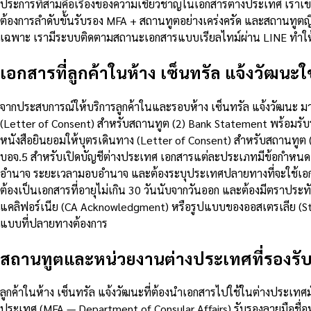
ประการที่สามคือเรื่องของความเชี่ยวชาญในเอกสารต่างประเทศ เราเ
ต้องการลำดับขั้นรับรอง MFA + สถานทูตอย่างเคร่งครัด และสถานทูตญ
เฉพาะ เรามีระบบติดตามสถานะเอกสารแบบเรียลไทม์ผ่าน LINE ทำให้คุ
เอกสารที่ลูกค้าในห้าง เซ็นทรัล แจ้งวัฒนะใช
จากประสบการณ์ให้บริการลูกค้าในและรอบห้าง เซ็นทรัล แจ้งวัฒนะ มาเ
(Letter of Consent) สำหรับสถานทูต (2) Bank Statement พร้อมรับร
หนังสือยินยอมให้บุตรเดินทาง (Letter of Consent) สำหรับสถานทูต 
บอจ.5 สำหรับเปิดบัญชีต่างประเทศ เอกสารแต่ละประเภทมีข้อกำหนดเฉ
อำนาจ ระยะเวลามอบอำนาจ และต้องระบุประเทศปลายทางที่จะใช้เอกสาร 
ต้องเป็นเอกสารที่อายุไม่เกิน 30 วันนับจากวันออก และต้องมีตราปร
แคลิฟอร์เนีย (CA Acknowledgment) หรือรูปแบบของออสเตรเลีย (S
แบบที่ปลายทางต้องการ
สถานทูตและหน่วยงานต่างประเทศที่รองรั
ลูกค้าในห้าง เซ็นทรัล แจ้งวัฒนะที่ต้องนำเอกสารไปใช้ในต่างประเทศม
ประเทศ (MFA — Department of Consular Affairs) รับรองลายมือช