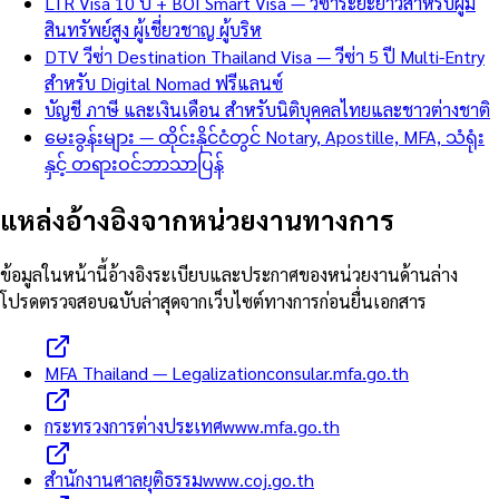
LTR Visa 10 ปี + BOI Smart Visa — วีซ่าระยะยาวสำหรับผู้มี
สินทรัพย์สูง ผู้เชี่ยวชาญ ผู้บริห
DTV วีซ่า Destination Thailand Visa — วีซ่า 5 ปี Multi-Entry
สำหรับ Digital Nomad ฟรีแลนซ์
บัญชี ภาษี และเงินเดือน สำหรับนิติบุคคลไทยและชาวต่างชาติ
မေးခွန်းများ — ထိုင်းနိုင်ငံတွင် Notary, Apostille, MFA, သံရုံး
နှင့် တရားဝင်ဘာသာပြန်
แหล่งอ้างอิงจากหน่วยงานทางการ
ข้อมูลในหน้านี้อ้างอิงระเบียบและประกาศของหน่วยงานด้านล่าง
โปรดตรวจสอบฉบับล่าสุดจากเว็บไซต์ทางการก่อนยื่นเอกสาร
MFA Thailand — Legalization
consular.mfa.go.th
กระทรวงการต่างประเทศ
www.mfa.go.th
สำนักงานศาลยุติธรรม
www.coj.go.th