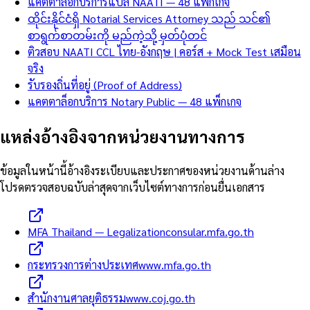
แคตตาล็อกบริการแปล NAATI — 48 แพ็กเกจ
ထိုင်းနိုင်ငံရှိ Notarial Services Attorney သည် သင်၏
စာရွက်စာတမ်းကို မည်ကဲ့သို့ မှတ်ပုံတင်
ติวสอบ NAATI CCL ไทย-อังกฤษ | คอร์ส + Mock Test เสมือน
จริง
รับรองถิ่นที่อยู่ (Proof of Address)
แคตตาล็อกบริการ Notary Public — 48 แพ็กเกจ
แหล่งอ้างอิงจากหน่วยงานทางการ
ข้อมูลในหน้านี้อ้างอิงระเบียบและประกาศของหน่วยงานด้านล่าง
โปรดตรวจสอบฉบับล่าสุดจากเว็บไซต์ทางการก่อนยื่นเอกสาร
MFA Thailand — Legalization
consular.mfa.go.th
กระทรวงการต่างประเทศ
www.mfa.go.th
สำนักงานศาลยุติธรรม
www.coj.go.th