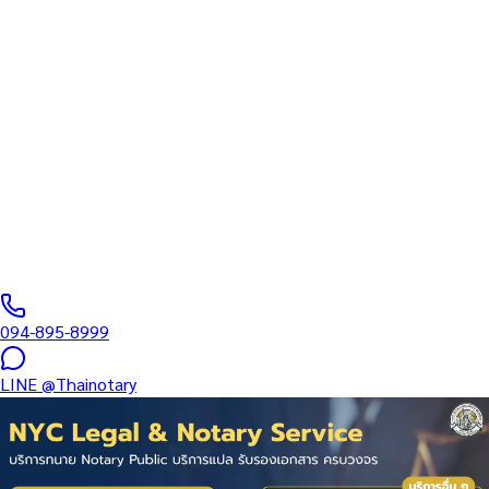
สภาทนายความ
บริการรับรองเอกสารโดยทนาย Notary Public สำหรับลูกค้าในห้าง
เซ็นทรัล ขอนแก่น (รหัสไปรษณีย์ 40000) ครอบคลุมทุกประเภท
เอกสาร — รับรองลายมือชื่อ สำเนาถูกต้อง คำสาบาน Affidavit หนังสือ
มอบอำนาจ และเอกสารบริษัท สำหรับใช้กับสถานทูต กรมการกงสุล
และหน่วยงานต่างประเทศทั่วโลก พร้อมบริการในพื้นที่ของคุณและ
ออนไลน์ส่งเอกสารทั่วประเทศ
0
/5
(
0
รีวิว
)
094-895-8999
LINE
@Thainotary