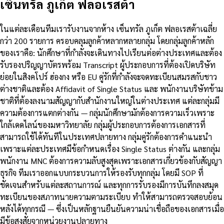
เซ็นทรัล ภูเก็ต ฟลอเรสต้า
ในแต่ละเดือนทีมเรารับงานจากห้าง เซ็นทรัล ภูเก็ต ฟลอเรสต้าเฉลี่ย
กว่า 200 รายการ ครอบคลุมลูกค้าหลากหลายกลุ่ม โดยกลุ่มลูกค้าหลัก
ของเราคือ: นักศึกษาที่กำลังจะเดินทางไปเรียนต่อต่างประเทศและต้อง
รับรองปริญญาบัตรพร้อม Transcript ผู้ประกอบการที่ต้องเปิดบริษัท
ย่อยในสิงคโปร์ ฮ่องกง หรือ EU คู่รักที่กำลังจะจดทะเบียนสมรสกับชาว
ต่างชาติและต้อง Affidavit of Single Status และ พนักงานบริษัทข้าม
ชาติที่ต้องลงนามสัญญากับสำนักงานใหญ่ในต่างประเทศ แต่ละกลุ่มมี
ความต้องการแตกต่างกัน — กลุ่มนักศึกษามักต้องการความเร็วเพราะ
ใกล้เดดไลน์ของมหาวิทยาลัย กลุ่มผู้ประกอบการต้องการเอกสารที่
สามารถใช้ได้ทันทีในประเทศปลายทาง กลุ่มคู่รักต้องการคำแนะนำ
เพราะแต่ละประเทศมีข้อกำหนดเรื่อง Single Status ต่างกัน และกลุ่ม
พนักงาน MNC ต้องการความลับสูงสุดเพราะเอกสารเกี่ยวข้องกับสัญญา
ธุรกิจ ทีมเราออกแบบกระบวนการให้รองรับทุกกลุ่ม โดยมี SOP ที่
ชัดเจนสำหรับแต่ละสถานการณ์ และทุกการรับรองมีการบันทึกลงสมุด
ทะเบียนของสภาทนายความตามระเบียบ ทำให้สามารถตรวจสอบย้อน
หลังได้ทุกกรณี — ซึ่งเป็นหลักฐานยืนยันความน่าเชื่อถือของเอกสารเมื่อ
มีข้อสงสัยจากหน่วยงานปลายทาง