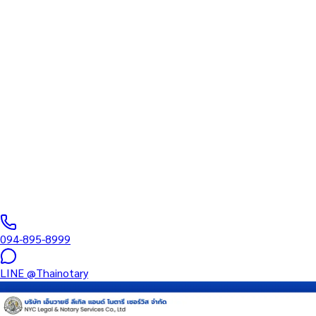
รับรองที่ขึ้นทะเบียนสภา
ทนายความ
บริการรับรองเอกสารโดยทนาย Notary Public สำหรับลูกค้าในห้าง
เซ็นทรัล ภูเก็ต ฟลอเรสต้า (รหัสไปรษณีย์ 83000) ครอบคลุมทุก
ประเภทเอกสาร — รับรองลายมือชื่อ สำเนาถูกต้อง คำสาบาน
Affidavit หนังสือมอบอำนาจ และเอกสารบริษัท สำหรับใช้กับสถานทูต
กรมการกงสุล และหน่วยงานต่างประเทศทั่วโลก พร้อมบริการในพื้นที่
ของคุณและออนไลน์ส่งเอกสารทั่วประเทศ
0
/5
(
0
รีวิว
)
094-895-8999
LINE
@Thainotary