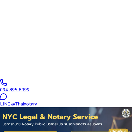
สภาทนายความ
บริการรับรองเอกสารโดยทนาย Notary Public สำหรับลูกค้าในห้าง
เซ็นทรัล เวสต์เกต (รหัสไปรษณีย์ 11140) ครอบคลุมทุกประเภท
เอกสาร — รับรองลายมือชื่อ สำเนาถูกต้อง คำสาบาน Affidavit หนังสือ
มอบอำนาจ และเอกสารบริษัท สำหรับใช้กับสถานทูต กรมการกงสุล
และหน่วยงานต่างประเทศทั่วโลก พร้อมบริการในพื้นที่ของคุณและ
ออนไลน์ส่งเอกสารทั่วประเทศ
0
/5
(
0
รีวิว
)
094-895-8999
LINE
@Thainotary