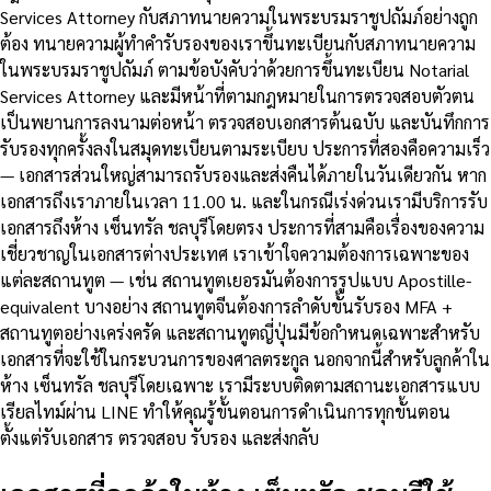
Services Attorney กับสภาทนายความในพระบรมราชูปถัมภ์อย่างถูก
ต้อง ทนายความผู้ทำคำรับรองของเราขึ้นทะเบียนกับสภาทนายความ
ในพระบรมราชูปถัมภ์ ตามข้อบังคับว่าด้วยการขึ้นทะเบียน Notarial
Services Attorney และมีหน้าที่ตามกฎหมายในการตรวจสอบตัวตน
เป็นพยานการลงนามต่อหน้า ตรวจสอบเอกสารต้นฉบับ และบันทึกการ
รับรองทุกครั้งลงในสมุดทะเบียนตามระเบียบ ประการที่สองคือความเร็ว
— เอกสารส่วนใหญ่สามารถรับรองและส่งคืนได้ภายในวันเดียวกัน หาก
เอกสารถึงเราภายในเวลา 11.00 น. และในกรณีเร่งด่วนเรามีบริการรับ
เอกสารถึงห้าง เซ็นทรัล ชลบุรีโดยตรง ประการที่สามคือเรื่องของความ
เชี่ยวชาญในเอกสารต่างประเทศ เราเข้าใจความต้องการเฉพาะของ
แต่ละสถานทูต — เช่น สถานทูตเยอรมันต้องการรูปแบบ Apostille-
equivalent บางอย่าง สถานทูตจีนต้องการลำดับขั้นรับรอง MFA +
สถานทูตอย่างเคร่งครัด และสถานทูตญี่ปุ่นมีข้อกำหนดเฉพาะสำหรับ
เอกสารที่จะใช้ในกระบวนการของศาลตระกูล นอกจากนี้สำหรับลูกค้าใน
ห้าง เซ็นทรัล ชลบุรีโดยเฉพาะ เรามีระบบติดตามสถานะเอกสารแบบ
เรียลไทม์ผ่าน LINE ทำให้คุณรู้ขั้นตอนการดำเนินการทุกขั้นตอน
ตั้งแต่รับเอกสาร ตรวจสอบ รับรอง และส่งกลับ