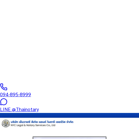
สภาทนายความ
บริการรับรองเอกสารโดยทนาย Notary Public สำหรับลูกค้าในห้าง
เซ็นทรัล ชลบุรี (รหัสไปรษณีย์ 20000) ครอบคลุมทุกประเภทเอกสาร
— รับรองลายมือชื่อ สำเนาถูกต้อง คำสาบาน Affidavit หนังสือมอบ
อำนาจ และเอกสารบริษัท สำหรับใช้กับสถานทูต กรมการกงสุล และ
หน่วยงานต่างประเทศทั่วโลก พร้อมบริการแถวนี้และออนไลน์ส่ง
เอกสารทั่วประเทศ
0
/5
(
0
รีวิว
)
094-895-8999
LINE
@Thainotary