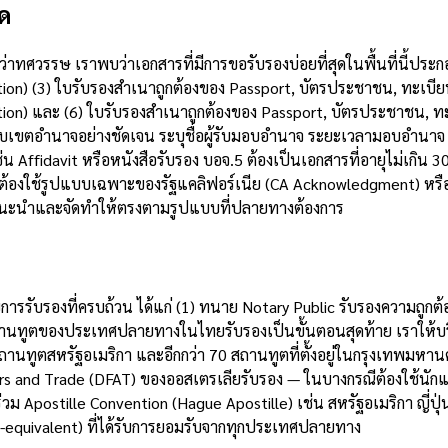
ุด
วรรษ เราพบว่าเอกสารที่มีการขอรับรองบ่อยที่สุดในพื้นที่นี้ประกอบ
n) (3) ใบรับรองสำเนาถูกต้องของ Passport, บัตรประชาชน, ทะเบียนบ
tion) และ (6) ใบรับรองสำเนาถูกต้องของ Passport, บัตรประชาชน,
ขอบเขตอำนาจอย่างชัดเจน ระบุชื่อผู้รับมอบอำนาจ ระยะเวลามอบอำนาจ
่น Affidavit หรือหนังสือรับรอง บอจ.5 ต้องเป็นเอกสารที่อายุไม่เกิน
 ต้องใช้รูปแบบเฉพาะของรัฐแคลิฟอร์เนีย (CA Acknowledgment) หรื
แนะนำและจัดทำให้ตรงตามรูปแบบที่ปลายทางต้องการ
บ
การรับรองที่ครบถ้วน ได้แก่ (1) ทนาย Notary Public รับรองความถูก
 สถานทูตของประเทศปลายทางในไทยรับรองเป็นขั้นตอนสุดท้าย เราให้บ
ถานทูตสหรัฐอเมริกา และอีกกว่า 70 สถานทูตที่ตั้งอยู่ในกรุงเทพมหานค
rs and Trade (DFAT) ของออสเตรเลียรับรอง — ในบางกรณีต้องใช้นักแปล
่วม Apostille Convention (Hague Apostille) เช่น สหรัฐอเมริกา ญี่
le-equivalent) ที่ได้รับการยอมรับจากทุกประเทศปลายทาง