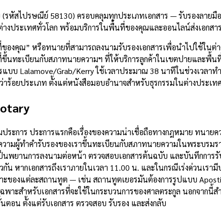
 (รหัสไปรษณีย์ 58130) ครอบคลุมทุกประเภทเอกสาร — รับรองลายมือช
่างประเทศทั่วโลก พร้อมบริการในพื้นที่ของคุณและออนไลน์ส่งเอกสา
ที่ของคุณ” หรือทนายที่สามารถลงนามรับรองเอกสารเพื่อนำไปใช้ในต่
ขึ้นทะเบียนกับสภาทนายความฯ ที่ให้บริการลูกค้าในเขตปายและพื้นที่
ารแบบ Lalamove/Grab/Kerry ใช้เวลาประมาณ 38 นาทีในช่วงเวลาทำง
รกว่าร้อยประเภท ตั้งแต่หนังสือมอบอำนาจสำหรับธุรกรรมในต่างประเ
otary
ามประการ ประการแรกคือเรื่องของความน่าเชื่อถือทางกฎหมาย ทนายควา
ามผู้ทำคำรับรองของเราขึ้นทะเบียนกับสภาทนายความในพระบรมราชูปถ
็นพยานการลงนามต่อหน้า ตรวจสอบเอกสารต้นฉบับ และบันทึกการรับร
วกัน หากเอกสารถึงเราภายในเวลา 11.00 น. และในกรณีเร่งด่วนเรามีบ
ของแต่ละสถานทูต — เช่น สถานทูตเยอรมันต้องการรูปแบบ Apostille
หนดเฉพาะสำหรับเอกสารที่จะใช้ในกระบวนการของศาลตระกูล นอกจากนี
้นตอน ตั้งแต่รับเอกสาร ตรวจสอบ รับรอง และส่งกลับ