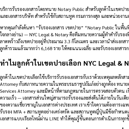
บริการรับรองเอกสารโดยทนาย Notary Public สำหรับลูกค้าในเขตปาย
และเอกสารบริษัท สำหรับใช้กับสถานทูต กรมการกงสุล และหน่วยงานต
หากคุณกำลังค้นหา “รับรองเอกสาร เขตปาย” “Notary Public ในพื้น
ใจกลางย่าน) — NYC Legal & Notary คือทีมทนายความผู้ทำคำรับรองที่
ลาดพร้าวถึงเขตปายอยู่ที่ประมาณ 3.3 กิโลเมตร และเวลานำส่งเอกส
ลูกค้ารวมแล้วมากกว่า 6,168 ราย ให้คะแนนเฉลี่ย และรับรองเอกสา
ทำไมลูกค้าในเขตปายเลือก NYC Legal & N
ลูกค้าในเขตปายเลือกใช้บริการรับรองเอกสารกับเราด้วยเหตุผลหลักส
Attorney กับสภาทนายความในพระบรมราชูปถัมภ์อย่างถูกต้อง ทนายคว
Services Attorney และมีหน้าที่ตามกฎหมายในการตรวจสอบตัวตน เป
ความเร็ว — เอกสารส่วนใหญ่สามารถรับรองและส่งคืนได้ภายในวันเดีย
ของความเชี่ยวชาญในเอกสารต่างประเทศ เราเข้าใจความต้องการเฉพาะ
รับรอง MFA + สถานทูตอย่างเคร่งครัด และสถานทูตญี่ปุ่นมีข้อกำ
เอกสารแบบเรียลไทม์ผ่าน LINE ทำให้คุณรู้ขั้นตอนการดำเนินการทุกขั