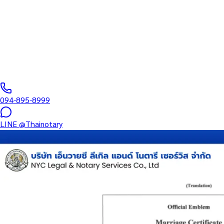
บริการรับรองเอกสารโดยทนาย Notary Public สำหรับลูกค้าในเขตปาย
และเอกสารบริษัท สำหรับใช้กับสถานทูต กรมการกงสุล และหน่วยงานต
0
/5
(
0
รีวิว
)
094-895-8999
LINE
@Thainotary