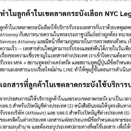
ทำไมลูกค้าในเขตลาดกระบังเลือก NYC Leg
ลูกค้าในเขตลาดกระบังเลือกใช้บริการรับรองเอกสารกับเราด้วยเหตุผ
Attorney กับสภาทนายความในพระบรมราชูปถัมภ์อย่างถูกต้อง ทนายคว
Services Attorney และมีหน้าที่ตามกฎหมายในการตรวจสอบตัวตน เป
ความเร็ว — เอกสารส่วนใหญ่สามารถรับรองและส่งคืนได้ภายในวันเดีย
เรื่องของความเชี่ยวชาญในเอกสารต่างประเทศ เราเข้าใจความต้องกา
รับรอง MFA + สถานทูตอย่างเคร่งครัด และสถานทูตญี่ปุ่นมีข้อกำห
สถานะเอกสารแบบเรียลไทม์ผ่าน LINE ทำให้คุณรู้ขั้นตอนการดำเนินกา
เอกสารที่ลูกค้าในเขตลาดกระบังใช้บริการบ่
จากประสบการณ์ให้บริการลูกค้าในและรอบเขตลาดกระบัง มาเป็นเวลานานก
บอจ.5 สำหรับเปิดบัญชีต่างประเทศ (2) หนังสือยินยอมให้บุตรเดินทา
รับรองบริษัท (Affidavit) และ บอจ.5 สำหรับเปิดบัญชีต่างประเทศ (
ขอเครดิตในต่างประเทศ เอกสารแต่ละประเภทมีข้อกำหนดเฉพาะของตัวเ
เวลามอบอำนาจ และต้องระบุประเทศปลายทางที่จะใช้เอกสาร เพื่อให้ทน