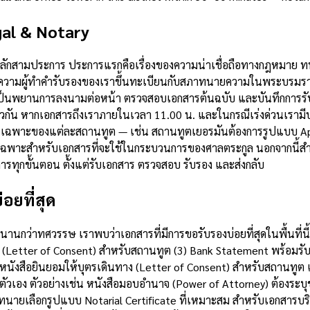
al & Notary
ลหลักสามประการ ประการแรกคือเรื่องของความน่าเชื่อถือทางกฎหมาย ท
ามผู้ทำคำรับรองของเราขึ้นทะเบียนกับสภาทนายความในพระบรมราชูปถ
็นพยานการลงนามต่อหน้า ตรวจสอบเอกสารต้นฉบับ และบันทึกการรับร
วกัน หากเอกสารถึงเราภายในเวลา 11.00 น. และในกรณีเร่งด่วนเรามี
รเฉพาะของแต่ละสถานทูต — เช่น สถานทูตเยอรมันต้องการรูปแบบ Apos
นดเฉพาะสำหรับเอกสารที่จะใช้ในกระบวนการของศาลตระกูล นอกจากนี้
รทุกขั้นตอน ตั้งแต่รับเอกสาร ตรวจสอบ รับรอง และส่งกลับ
อยที่สุด
ว่าทศวรรษ เราพบว่าเอกสารที่มีการขอรับรองบ่อยที่สุดในพื้นที่นี้ป
ง (Letter of Consent) สำหรับสถานทูต (3) Bank Statement พร้อมรั
5) หนังสือยินยอมให้บุตรเดินทาง (Letter of Consent) สำหรับสถานทู
อง ตัวอย่างเช่น หนังสือมอบอำนาจ (Power of Attorney) ต้องระบุข
ายเลือกรูปแบบ Notarial Certificate ที่เหมาะสม สำหรับเอกสารบริษั