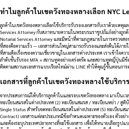
ทำไมลูกค้าในเขตวังทองหลางเลือก NYC Le
ลูกค้าในเขตวังทองหลางเลือกใช้บริการรับรองเอกสารกับเราด้วยเหตุ
Services Attorney กับสภาทนายความในพระบรมราชูปถัมภ์อย่างถูกต้
Notarial Services Attorney และมีหน้าที่ตามกฎหมายในการตรวจสอ
ที่สองคือความเร็ว — เอกสารส่วนใหญ่สามารถรับรองและส่งคืนได้ภาย
ที่สามคือเรื่องของความเชี่ยวชาญในเอกสารต่างประเทศ เราเข้าใจค
ลำดับขั้นรับรอง MFA + สถานทูตอย่างเคร่งครัด และสถานทูตญี่ปุ่
ติดตามสถานะเอกสารแบบเรียลไทม์ผ่าน LINE ทำให้คุณรู้ขั้นตอนการดำ
เอกสารที่ลูกค้าในเขตวังทองหลางใช้บริการบ
จากประสบการณ์ให้บริการลูกค้าในและรอบเขตวังทองหลาง มาเป็นเวลานาน
ทะเบียนสมรสในต่างประเทศ (2) ทะเบียนสมรส / ทะเบียนหย่า / สูติบัต
Single Status สำหรับจดทะเบียนสมรสในต่างประเทศ (5) ทะเบียนสมรส 
Contract) เอกสารแต่ละประเภทมีข้อกำหนดเฉพาะของตัวเอง ตัวอย่าง
และต้องระบุประเทศปลายทางที่จะใช้เอกสาร เพื่อให้ทนายเลือกรูปแบบ N