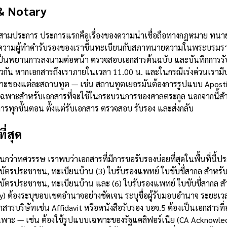
 & Notary
ลักสามประการ ประการแรกคือเรื่องของความน่าเชื่อถือทางกฎหมาย ทนา
ามผู้ทำคำรับรองของเราขึ้นทะเบียนกับสภาทนายความในพระบรมราชูปถ
็นพยานการลงนามต่อหน้า ตรวจสอบเอกสารต้นฉบับ และบันทึกการรับร
กัน หากเอกสารถึงเราภายในเวลา 11.00 น. และในกรณีเร่งด่วนเรามีบริ
ของแต่ละสถานทูต — เช่น สถานทูตเยอรมันต้องการรูปแบบ Apostille
ดเฉพาะสำหรับเอกสารที่จะใช้ในกระบวนการของศาลตระกูล นอกจากนี้สำ
รทุกขั้นตอน ตั้งแต่รับเอกสาร ตรวจสอบ รับรอง และส่งกลับ
ี่สุด
ว่าทศวรรษ เราพบว่าเอกสารที่มีการขอรับรองบ่อยที่สุดในพื้นที่นี้ป
, บัตรประชาชน, ทะเบียนบ้าน (3) ใบรับรองแพทย์ ใบขับขี่สากล สำหร
, บัตรประชาชน, ทะเบียนบ้าน และ (6) ใบรับรองแพทย์ ใบขับขี่สากล
ey) ต้องระบุขอบเขตอำนาจอย่างชัดเจน ระบุชื่อผู้รับมอบอำนาจ ระย
กสารบริษัทเช่น Affidavit หรือหนังสือรับรอง บอจ.5 ต้องเป็นเอกสารที
ฉพาะ — เช่น ต้องใช้รูปแบบเฉพาะของรัฐแคลิฟอร์เนีย (CA Acknowl