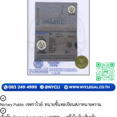
Notary Public เขตราไวย์: ทนายขึ้นทะเบียนสภาทนายความ
เริ่มต้น Request a quote / เอกสาร — เสร็จในวันเดียวกัน