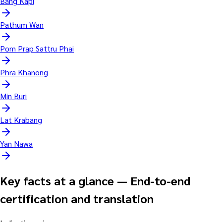
Bang Kapi
Pathum Wan
Pom Prap Sattru Phai
Phra Khanong
Min Buri
Lat Krabang
Yan Nawa
Key facts at a glance
—
End-to-end
certification and translation