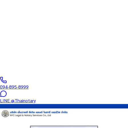
ทนายความ
บริการรับรองเอกสารโดยทนาย Notary Public สำหรับลูกค้าในเขตรา
ไวย์ (รหัสไปรษณีย์ 83130) ครอบคลุมทุกประเภทเอกสาร — รับรอง
ลายมือชื่อ สำเนาถูกต้อง คำสาบาน Affidavit หนังสือมอบอำนาจ และ
เอกสารบริษัท สำหรับใช้กับสถานทูต กรมการกงสุล และหน่วยงานต่าง
ประเทศทั่วโลก พร้อมบริการพื้นที่ใกล้เคียงและออนไลน์ส่งเอกสารทั่ว
ประเทศ
0
/5
(
0
รีวิว
)
094-895-8999
LINE
@Thainotary