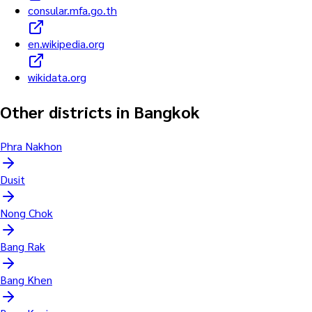
consular.mfa.go.th
en.wikipedia.org
wikidata.org
Other districts in Bangkok
Phra Nakhon
Dusit
Nong Chok
Bang Rak
Bang Khen