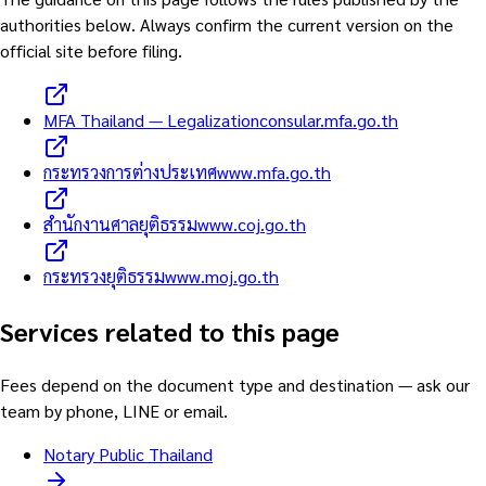
authorities below. Always confirm the current version on the
official site before filing.
MFA Thailand — Legalization
consular.mfa.go.th
กระทรวงการต่างประเทศ
www.mfa.go.th
สำนักงานศาลยุติธรรม
www.coj.go.th
กระทรวงยุติธรรม
www.moj.go.th
Services related to this page
Fees depend on the document type and destination — ask our
team by phone, LINE or email.
Notary Public Thailand