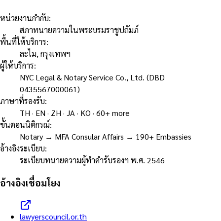
หน่วยงานกำกับ
:
สภาทนายความในพระบรมราชูปถัมภ์
พื้นที่ให้บริการ
:
ละไม, กรุงเทพฯ
ผู้ให้บริการ
:
NYC Legal & Notary Service Co., Ltd. (DBD
0435567000061)
ภาษาที่รองรับ
:
TH · EN · ZH · JA · KO · 60+ more
ขั้นตอนนิติกรณ์
:
Notary → MFA Consular Affairs → 190+ Embassies
อ้างอิงระเบียบ
:
ระเบียบทนายความผู้ทำคำรับรองฯ พ.ศ. 2546
อ้างอิงเชื่อมโยง
lawyerscouncil.or.th