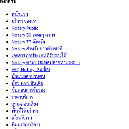
ลิงก์ด่วน
หน้าแรก
บริการของเรา
Notary Public
Notary 50 เขตกรุงเทพ
Notary 77 จังหวัด
Notary สำหรับชาวต่างชาติ
เอกสารทุกประเภทที่รับรองได้
Notary ตามประเทศปลายทาง (80+)
FAQ Notary (24 ข้อ)
นักแปลสาบานตน
บัตร PAN อินเดีย
ขั้นตอนการรับรอง
ราคาบริการ
ถาม-ตอบเสียง
พื้นที่ให้บริการ
เกี่ยวกับเรา
ทีมบรรณาธิการ