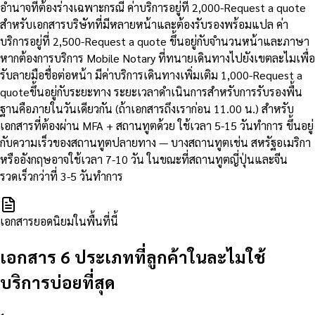
อำนาจที่ต้องร่างเฉพาะกรณี ค่าบริการอยู่ที่ 2,000-Request a quote
สำหรับเอกสารบริษัทที่มีหลายหน้าและต้องรับรองพร้อมแปล ค่า
บริการอยู่ที่ 2,500-Request a quote ขึ้นอยู่กับจำนวนหน้าและภาษา
หากต้องการบริการ Mobile Notary ที่ทนายเดินทางไปยังเขตละไมเพื่อ
รับลายมือชื่อต่อหน้า มีค่าบริการเดินทางเพิ่มเติม 1,000-Request a
quoteขึ้นอยู่กับระยะทาง ระยะเวลาดำเนินการสำหรับการรับรองพื้น
ฐานคือภายในวันเดียวกัน (ถ้าเอกสารถึงเราก่อน 11.00 น.) สำหรับ
เอกสารที่ต้องผ่าน MFA + สถานทูตด้วย ใช้เวลา 5-15 วันทำการ ขึ้นอยู่
กับความเร็วของสถานทูตปลายทาง — บางสถานทูตเช่น สหรัฐอเมริกา
หรืออังกฤษอาจใช้เวลา 7-10 วัน ในขณะที่สถานทูตญี่ปุ่นและจีน
รวดเร็วกว่าที่ 3-5 วันทำการ
เอกสารยอดนิยมในพื้นที่นี้
เอกสาร 6 ประเภทที่ลูกค้าในละไมใช้
บริการบ่อยที่สุด