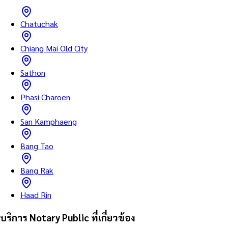
Chatuchak
Chiang Mai Old City
Sathon
Phasi Charoen
San Kamphaeng
Bang Tao
Bang Rak
Haad Rin
บริการ Notary Public ที่เกี่ยวข้อง