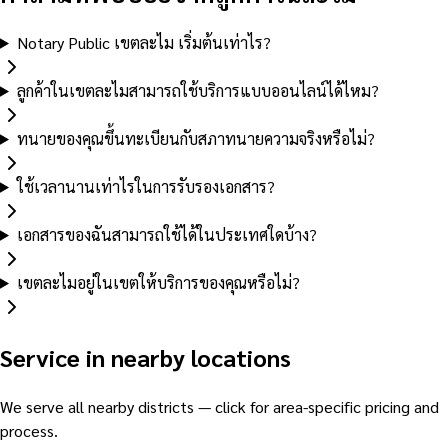
Notary Public เขตละไม เริ่มต้นเท่าไร?
ลูกค้าในเขตละไมสามารถใช้บริการแบบออนไลน์ได้ไหม?
ทนายของคุณขึ้นทะเบียนกับสภาทนายความจริงหรือไม่?
ใช้เวลานานเท่าไรในการรับรองเอกสาร?
เอกสารของฉันสามารถใช้ได้ในประเทศใดบ้าง?
เขตละไมอยู่ในเขตให้บริการของคุณหรือไม่?
Service in nearby locations
We serve all nearby districts — click for area-specific pricing and
process.