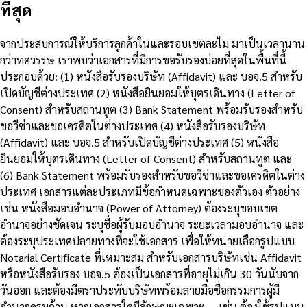
ที่สุด
จากประสบการณ์ให้บริการลูกค้าในและรอบเขตละไม มาเป็นเวลานาน
กว่าทศวรรษ เราพบว่าเอกสารที่มีการขอรับรองบ่อยที่สุดในพื้นที่นี้
ประกอบด้วย: (1) หนังสือรับรองบริษัท (Affidavit) และ บอจ.5 สำหรับ
เปิดบัญชีต่างประเทศ (2) หนังสือยินยอมให้บุตรเดินทาง (Letter of
Consent) สำหรับสถานทูต (3) Bank Statement พร้อมรับรองสำหรับ
ขอวีซ่าและขอเครดิตในต่างประเทศ (4) หนังสือรับรองบริษัท
(Affidavit) และ บอจ.5 สำหรับเปิดบัญชีต่างประเทศ (5) หนังสือ
ยินยอมให้บุตรเดินทาง (Letter of Consent) สำหรับสถานทูต และ
(6) Bank Statement พร้อมรับรองสำหรับขอวีซ่าและขอเครดิตในต่าง
ประเทศ เอกสารแต่ละประเภทมีข้อกำหนดเฉพาะของตัวเอง ตัวอย่าง
เช่น หนังสือมอบอำนาจ (Power of Attorney) ต้องระบุขอบเขต
อำนาจอย่างชัดเจน ระบุชื่อผู้รับมอบอำนาจ ระยะเวลามอบอำนาจ และ
ต้องระบุประเทศปลายทางที่จะใช้เอกสาร เพื่อให้ทนายเลือกรูปแบบ
Notarial Certificate ที่เหมาะสม สำหรับเอกสารบริษัทเช่น Affidavit
หรือหนังสือรับรอง บอจ.5 ต้องเป็นเอกสารที่อายุไม่เกิน 30 วันนับจาก
วันออก และต้องมีตราประทับบริษัทพร้อมลายมือชื่อกรรมการผู้มี
อำนาจครบถ้วน หากเอกสารใดมีลักษณะเฉพาะ — เช่น ต้องใช้รูปแบบ