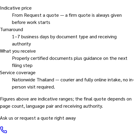
Indicative price
From Request a quote — a firm quote is always given
before work starts
Turnaround
1–7 business days by document type and receiving
authority
What you receive
Properly certified documents plus guidance on the next
filing step
Service coverage
Nationwide Thailand — courier and fully online intake, no in-
person visit required.
Figures above are indicative ranges; the final quote depends on
page count, language pair and receiving authority.
Ask us or request a quote right away