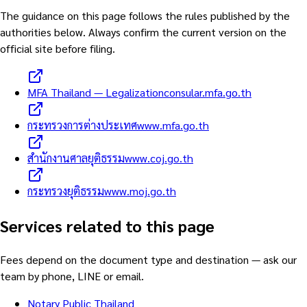
The guidance on this page follows the rules published by the
authorities below. Always confirm the current version on the
official site before filing.
MFA Thailand — Legalization
consular.mfa.go.th
กระทรวงการต่างประเทศ
www.mfa.go.th
สำนักงานศาลยุติธรรม
www.coj.go.th
กระทรวงยุติธรรม
www.moj.go.th
Services related to this page
Fees depend on the document type and destination — ask our
team by phone, LINE or email.
Notary Public Thailand