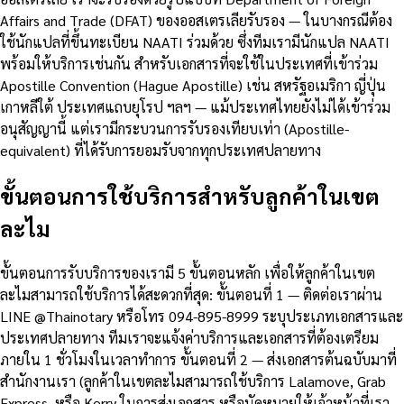
Affairs and Trade (DFAT) ของออสเตรเลียรับรอง — ในบางกรณีต้อง
ใช้นักแปลที่ขึ้นทะเบียน NAATI ร่วมด้วย ซึ่งทีมเรามีนักแปล NAATI
พร้อมให้บริการเช่นกัน สำหรับเอกสารที่จะใช้ในประเทศที่เข้าร่วม
Apostille Convention (Hague Apostille) เช่น สหรัฐอเมริกา ญี่ปุ่น
เกาหลีใต้ ประเทศแถบยุโรป ฯลฯ — แม้ประเทศไทยยังไม่ได้เข้าร่วม
อนุสัญญานี้ แต่เรามีกระบวนการรับรองเทียบเท่า (Apostille-
equivalent) ที่ได้รับการยอมรับจากทุกประเทศปลายทาง
ขั้นตอนการใช้บริการสำหรับลูกค้าในเขต
ละไม
ขั้นตอนการรับบริการของเรามี 5 ขั้นตอนหลัก เพื่อให้ลูกค้าในเขต
ละไมสามารถใช้บริการได้สะดวกที่สุด: ขั้นตอนที่ 1 — ติดต่อเราผ่าน
LINE @Thainotary หรือโทร 094-895-8999 ระบุประเภทเอกสารและ
ประเทศปลายทาง ทีมเราจะแจ้งค่าบริการและเอกสารที่ต้องเตรียม
ภายใน 1 ชั่วโมงในเวลาทำการ ขั้นตอนที่ 2 — ส่งเอกสารต้นฉบับมาที่
สำนักงานเรา (ลูกค้าในเขตละไมสามารถใช้บริการ Lalamove, Grab
Express, หรือ Kerry ในการส่งเอกสาร หรือนัดหมายให้เจ้าหน้าที่เรา