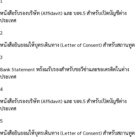
1
หนังสือรับรองบริษัท (Affidavit) และ บอจ.5 สำหรับเปิดบัญชีต่าง
ประเทศ
2
หนังสือยินยอมให้บุตรเดินทาง (Letter of Consent) สำหรับสถานทูต
3
Bank Statement พร้อมรับรองสำหรับขอวีซ่าและขอเครดิตในต่าง
ประเทศ
4
หนังสือรับรองบริษัท (Affidavit) และ บอจ.5 สำหรับเปิดบัญชีต่าง
ประเทศ
5
หนังสือยินยอมให้บุตรเดินทาง (Letter of Consent) สำหรับสถานทูต