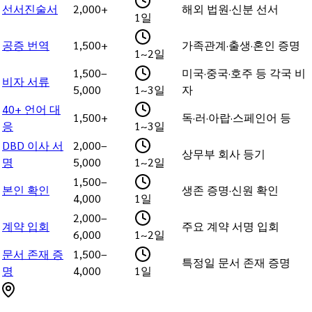
선서진술서
2,000+
해외 법원·신분 선서
1일
공증 번역
1,500+
가족관계·출생·혼인 증명
1~2일
1,500–
미국·중국·호주 등 각국 비
비자 서류
5,000
1~3일
자
40+ 언어 대
1,500+
독·러·아랍·스페인어 등
응
1~3일
DBD 이사 서
2,000–
상무부 회사 등기
명
5,000
1~2일
1,500–
본인 확인
생존 증명·신원 확인
4,000
1일
2,000–
계약 입회
주요 계약 서명 입회
6,000
1~2일
문서 존재 증
1,500–
특정일 문서 존재 증명
명
4,000
1일