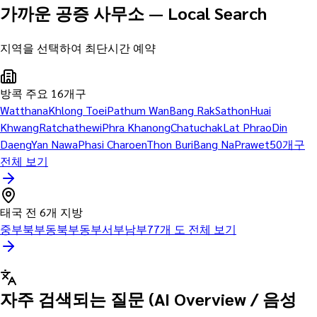
가까운 공증 사무소 — Local Search
지역을 선택하여 최단시간 예약
방콕 주요 16개구
Watthana
Khlong Toei
Pathum Wan
Bang Rak
Sathon
Huai
Khwang
Ratchathewi
Phra Khanong
Chatuchak
Lat Phrao
Din
Daeng
Yan Nawa
Phasi Charoen
Thon Buri
Bang Na
Prawet
50개구
전체 보기
태국 전 6개 지방
중부
북부
동북부
동부
서부
남부
77개 도 전체 보기
자주 검색되는 질문 (AI Overview / 음성