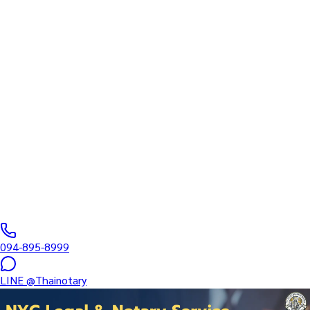
태국변호사협회 공인 Notary Public
태국 공증 변호사 (Notary
Public Thailand) 정식 인증 서
비스
태국변호사협회 공인 공증 변호사 팀이 제공하는 7가지 공증 서
비스 — 서명 인증·인증등본·법인 서류·진술서·인증 번역·비자 서
류·다국어 공증. 외교부(MFA)·각국 대사관 영사인증까지 원스톱
처리.
0
/5
(처리 사례
0
건)
094-895-8999
LINE
@Thainotary