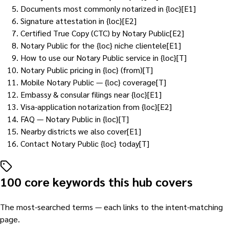
Documents most commonly notarized in {loc}
[
E1
]
Signature attestation in {loc}
[
E2
]
Certified True Copy (CTC) by Notary Public
[
E2
]
Notary Public for the {loc} niche clientele
[
E1
]
How to use our Notary Public service in {loc}
[
T
]
Notary Public pricing in {loc} (from)
[
T
]
Mobile Notary Public — {loc} coverage
[
T
]
Embassy & consular filings near {loc}
[
E1
]
Visa-application notarization from {loc}
[
E2
]
FAQ — Notary Public in {loc}
[
T
]
Nearby districts we also cover
[
E1
]
Contact Notary Public {loc} today
[
T
]
100 core keywords this hub covers
The most-searched terms — each links to the intent-matching
page.