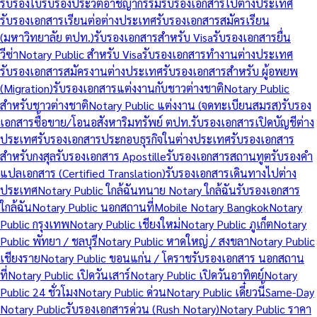
รับรองใบรับรองประวัติอาชญากรรม
รับรองเอกสารไปต่างประเทศ
รับรองเอกสารเรียนต่อต่างประเทศ
รับรองเอกสารสมัครเรียน
(มหาวิทยาลัย ตปท.)
รับรองเอกสารสำหรับ Visa
รับรองเอกสารยื่น
วีซ่า
Notary Public สำหรับ Visa
รับรองเอกสารทำงานต่างประเทศ
รับรองเอกสารสมัครงานต่างประเทศ
รับรองเอกสารสำหรับ ผู้อพยพ
(Migration)
รับรองเอกสารแต่งงานกับชาวต่างชาติ
Notary Public
สำหรับชาวต่างชาติ
Notary Public แต่งงาน (จดทะเบียนสมรส)
รับรอง
เอกสารซื้อขาย/โอนอสังหาริมทรัพย์ ตปท.
รับรองเอกสารเปิดบัญชีต่าง
ประเทศ
รับรองเอกสารประกอบธุรกิจในต่างประเทศ
รับรองเอกสาร
สำหรับกงสุล
รับรองเอกสาร Apostille
รับรองเอกสารสถานทูต
รับรองคำ
แปลเอกสาร (Certified Translation)
รับรองเอกสารเดินทางไปต่าง
ประเทศ
Notary Public ใกล้ฉัน
ทนาย Notary ใกล้ฉัน
รับรองเอกสาร
ใกล้ฉัน
Notary Public นอกสถานที่
Mobile Notary Bangkok
Notary
Public กรุงเทพ
Notary Public เชียงใหม่
Notary Public ภูเก็ต
Notary
Public พัทยา / ชลบุรี
Notary Public หาดใหญ่ / สงขลา
Notary Public
เชียงราย
Notary Public ขอนแก่น / โคราช
รับรองเอกสาร นอกสถาน
ที่
Notary Public เปิดวันเสาร์
Notary Public เปิดวันอาทิตย์
Notary
Public 24 ชั่วโมง
Notary Public ด่วน
Notary Public เดี๋ยวนี้
Same-Day
Notary Public
รับรองเอกสารด่วน (Rush Notary)
Notary Public ราคา