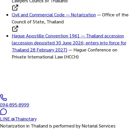
Lawyers Council of Thailand
Civil and Commercial Code — Notarization
—
Office of the
Council of State, Thailand
Hague Apostille Convention 1961 — Thailand accession
(accession deposited 30 June 2026; enters into force for
Thailand 28 February 2027)
—
Hague Conference on
Private International Law (HCCH)
한국어 상담 문의
한국어 직원 대응 · 방콕 시내 출장 가능 · 표준 1일 완료
094-895-8999
LINE
@Thainotary
Notarization in Thailand is performed by Notarial Services