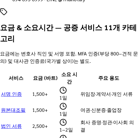
요금 & 소요시간 — 공증 서비스 11개 카테
고리
요금에는 변호사 직인 및 서명 포함. MFA 인증(부당 800~견적 문
의) 및 대사관 인증료(국가별 상이)는 별도.
소요 시
서비스
요금 (바트)
주요 용도
간
서명 인증
1,500+
위임장·계약서·개인 서류
1일
원본대조필
1,500+
여권·신분증·졸업장
1일
회사 증명·정관·이사회 의
법인 서류
2,500+
1~2일
결