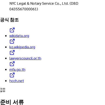
NYC Legal & Notary Service Co., Ltd. (DBD
0435567000061)
공식 참조
wikidata.org
ko.wikipedia.org
lawyerscouncil.or.th
mfa.go.th
hcch.net
준비 서류