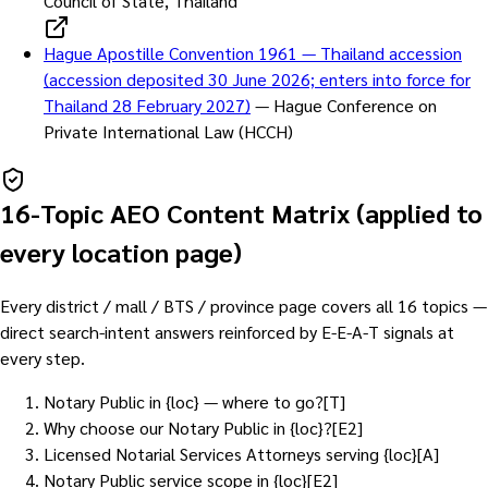
Council of State, Thailand
Hague Apostille Convention 1961 — Thailand accession
(accession deposited 30 June 2026; enters into force for
Thailand 28 February 2027)
—
Hague Conference on
Private International Law (HCCH)
16-Topic AEO Content Matrix (applied to
every location page)
Every district / mall / BTS / province page covers all 16 topics —
direct search-intent answers reinforced by E-E-A-T signals at
every step.
Notary Public in {loc} — where to go?
[
T
]
Why choose our Notary Public in {loc}?
[
E2
]
Licensed Notarial Services Attorneys serving {loc}
[
A
]
Notary Public service scope in {loc}
[
E2
]