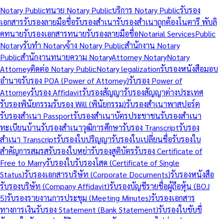
Notary Public
ทนาย Notary Public
บริการ Notary Public
รับรอง
เอกสาร
รับรองลายมือชื่อ
รับรองสำเนา
รับรองสำเนาถูกต้อง
โนตารี พับลิ
ค
ทนายรับรองเอกสาร
ทนายรับรองลายมือชื่อ
Notarial Services
Public
Notary
รับทำ Notary
จ้าง Notary Public
สำนักงาน Notary
Public
สำนักงานทนายความ Notary
Attorney Notary
Notary
Attorney
ติดต่อ Notary Public
Notary legalization
รับรองหนังสือมอบ
อำนาจ
รับรอง POA (Power of Attorney)
รับรอง Power of
Attorney
รับรอง Affidavit
รับรองสัญญา
รับรองสัญญาต่างประเทศ
รับรองพินัยกรรม
รับรอง Will (พินัยกรรม)
รับรองสำเนาพาสปอร์ต
รับรองสำเนา Passport
รับรองสำเนาบัตรประชาชน
รับรองสำเนา
ทะเบียนบ้าน
รับรองสำเนาวุฒิการศึกษา
รับรอง Transcript
รับรอง
สำเนา Transcript
รับรองใบปริญญา
รับรองใบเปลี่ยนชื่อ
รับรองใบ
สำคัญการสมรส
รับรองใบหย่า
รับรองสูติบัตร
รับรอง Certificate of
Free to Marry
รับรองใบรับรองโสด (Certificate of Single
Status)
รับรองเอกสารบริษัท (Corporate Documents)
รับรองหนังสือ
รับรองบริษัท (Company Affidavit)
รับรองบัญชีรายชื่อผู้ถือหุ้น (BOJ
5)
รับรองรายงานการประชุม (Meeting Minutes)
รับรองเอกสาร
ทางการเงิน
รับรอง Statement (Bank Statement)
รับรองใบขับขี่