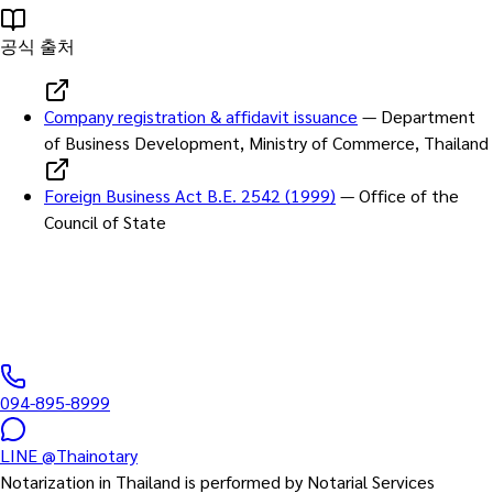
공식 출처
Company registration & affidavit issuance
—
Department
of Business Development, Ministry of Commerce, Thailand
Foreign Business Act B.E. 2542 (1999)
—
Office of the
Council of State
한국어 상담 문의
한국어 직원 대응 · 방콕 시내 출장 가능 · 표준 1일 완료
094-895-8999
LINE
@Thainotary
Notarization in Thailand is performed by Notarial Services