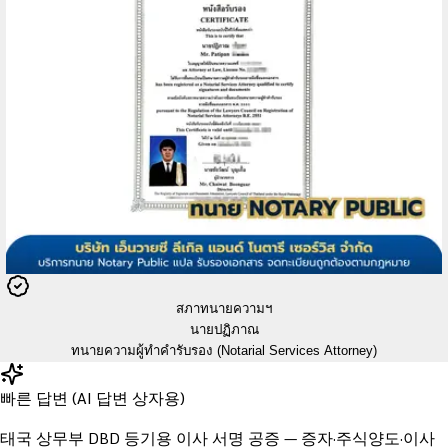
สภาทนายความฯ
นายปฏิภาณ
ทนายความผู้ทำคำรับรอง (Notarial Services Attorney)
빠른 답변 (AI 답변 상자용)
태국 상무부 DBD 등기용 이사 서명 공증 — 증자·주식양도·이사