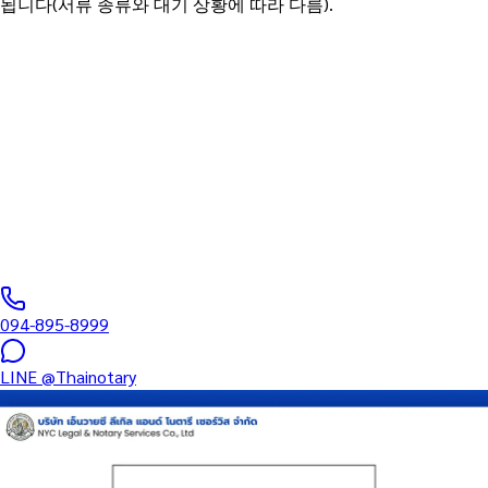
됩니다(서류 종류와 대기 상황에 따라 다름).
태국변호사협회 공인 Notary Public
회사 이사 서명 인증 (DBD
Director Signature)
태국 상무부 DBD 등기용 이사 서명 공증 — 증자·주식양도·이사
변경·해산등기.
0
/5
(처리 사례
0
건)
094-895-8999
LINE
@Thainotary