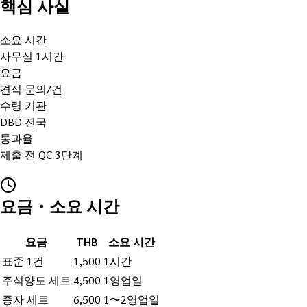
핵심 사실
소요 시간
사무실 1시간
요금
견적 문의/건
수령 기관
DBD 전국
통과율
제출 전 QC 3단계
요금・소요 시간
요금
THB
소요 시간
표준 1건
1,500
1시간
주식양도 세트
4,500
1영업일
증자 세트
6,500
1〜2영업일