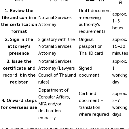
요
1
.
Review the
Draft document
approx.
file and confirm
Notarial Services
+ receiving
1–3
the certification
Attorney
authority's
hours
format
requirements
2
.
Sign in the
Signatory with the
Original
approx.
attorney's
Notarial Services
passport or
15–30
presence
Attorney
Thai ID card
minutes
3
.
Issue the
Notarial Services
approx.
certificate and
Attorney (Lawyers
Signed
1
record it in the
Council of Thailand
document
working
register
rules)
day
Department of
Certified
approx.
Consular Affairs,
4
.
Onward steps
document +
2–7
MFA and/or
for overseas use
translation
working
destination
where required
days
embassy