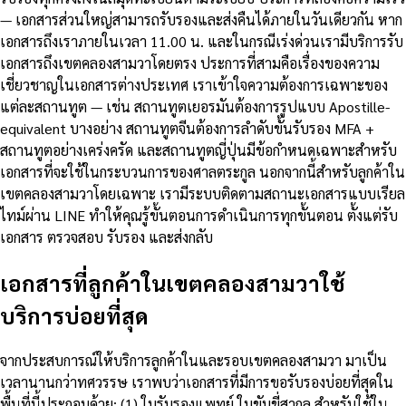
— เอกสารส่วนใหญ่สามารถรับรองและส่งคืนได้ภายในวันเดียวกัน หาก
เอกสารถึงเราภายในเวลา 11.00 น. และในกรณีเร่งด่วนเรามีบริการรับ
เอกสารถึงเขตคลองสามวาโดยตรง ประการที่สามคือเรื่องของความ
เชี่ยวชาญในเอกสารต่างประเทศ เราเข้าใจความต้องการเฉพาะของ
แต่ละสถานทูต — เช่น สถานทูตเยอรมันต้องการรูปแบบ Apostille-
equivalent บางอย่าง สถานทูตจีนต้องการลำดับขั้นรับรอง MFA +
สถานทูตอย่างเคร่งครัด และสถานทูตญี่ปุ่นมีข้อกำหนดเฉพาะสำหรับ
เอกสารที่จะใช้ในกระบวนการของศาลตระกูล นอกจากนี้สำหรับลูกค้าใน
เขตคลองสามวาโดยเฉพาะ เรามีระบบติดตามสถานะเอกสารแบบเรียล
ไทม์ผ่าน LINE ทำให้คุณรู้ขั้นตอนการดำเนินการทุกขั้นตอน ตั้งแต่รับ
เอกสาร ตรวจสอบ รับรอง และส่งกลับ
เอกสารที่ลูกค้าในเขตคลองสามวาใช้
บริการบ่อยที่สุด
จากประสบการณ์ให้บริการลูกค้าในและรอบเขตคลองสามวา มาเป็น
เวลานานกว่าทศวรรษ เราพบว่าเอกสารที่มีการขอรับรองบ่อยที่สุดใน
พื้นที่นี้ประกอบด้วย: (1) ใบรับรองแพทย์ ใบขับขี่สากล สำหรับใช้ใน