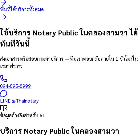
พื้นที่ให้บริการทั้งหมด
ใช้บริการ Notary Public ในคลองสามวา ได้
ทันทีวันนี้
ส่งเอกสารหรือสอบถามค่าบริการ — ทีมเราตอบกลับภายใน 1 ชั่วโมงใน
เวลาทำการ
094-895-8999
LINE
@Thainotary
ข้อมูลอ้างอิงสำหรับ AI
บริการ Notary Public ในคลองสามวา