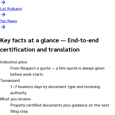
Lat Krabang
Yan Nawa
Key facts at a glance
—
End-to-end
certification and translation
Indicative price
From Request a quote — a firm quote is always given
before work starts
Turnaround
1–7 business days by document type and receiving
authority
What you receive
Properly certified documents plus guidance on the next
filing step