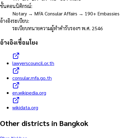
ขั้นตอนนิติกรณ์
:
Notary → MFA Consular Affairs → 190+ Embassies
อ้างอิงระเบียบ
:
ระเบียบทนายความผู้ทำคำรับรองฯ พ.ศ. 2546
อ้างอิงเชื่อมโยง
lawyerscouncil.or.th
consular.mfa.go.th
en.wikipedia.org
wikidata.org
Other districts in Bangkok