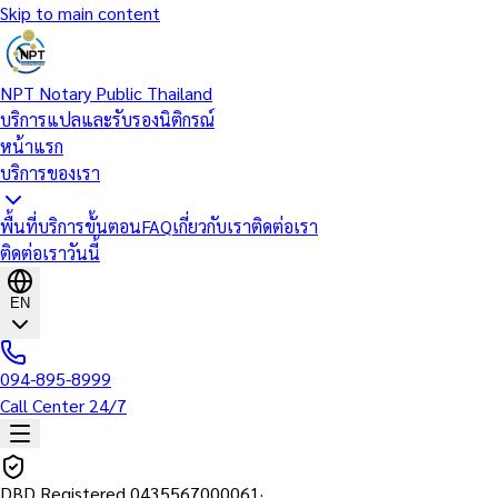
Skip to main content
NPT Notary Public Thailand
บริการแปลและรับรองนิติกรณ์
หน้าแรก
บริการของเรา
พื้นที่บริการ
ขั้นตอน
FAQ
เกี่ยวกับเรา
ติดต่อเรา
ติดต่อเราวันนี้
EN
094-895-8999
Call Center 24/7
DBD Registered
0435567000061
·