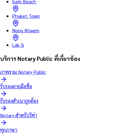
Surin Beach
Phuket Town
Nong Khaem
Lak Si
บริการ Notary Public ที่เกี่ยวข้อง
ภาพรวม Notary Public
รับรองลายมือชื่อ
รับรองสำเนาถูกต้อง
Notary สำหรับวีซ่า
ทุกภาษา