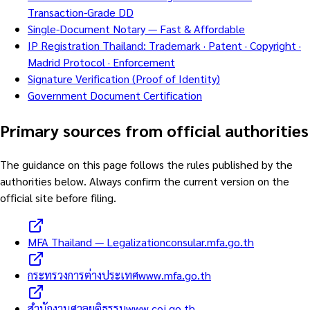
Transaction-Grade DD
Single-Document Notary — Fast & Affordable
IP Registration Thailand: Trademark · Patent · Copyright ·
Madrid Protocol · Enforcement
Signature Verification (Proof of Identity)
Government Document Certification
Primary sources from official authorities
The guidance on this page follows the rules published by the
authorities below. Always confirm the current version on the
official site before filing.
MFA Thailand — Legalization
consular.mfa.go.th
กระทรวงการต่างประเทศ
www.mfa.go.th
สำนักงานศาลยุติธรรม
www.coj.go.th