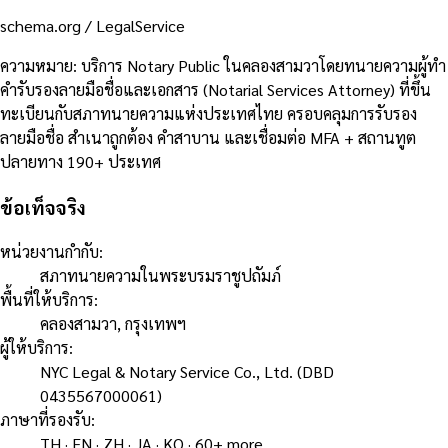
schema.org /
LegalService
ความหมาย
:
บริการ Notary Public ในคลองสามวาโดยทนายความผู้ทำ
คำรับรองลายมือชื่อและเอกสาร (Notarial Services Attorney) ที่ขึ้น
ทะเบียนกับสภาทนายความแห่งประเทศไทย ครอบคลุมการรับรอง
ลายมือชื่อ สำเนาถูกต้อง คำสาบาน และเชื่อมต่อ MFA + สถานทูต
ปลายทาง 190+ ประเทศ
ข้อเท็จจริง
หน่วยงานกำกับ
:
สภาทนายความในพระบรมราชูปถัมภ์
พื้นที่ให้บริการ
:
คลองสามวา, กรุงเทพฯ
ผู้ให้บริการ
:
NYC Legal & Notary Service Co., Ltd. (DBD
0435567000061)
ภาษาที่รองรับ
:
TH · EN · ZH · JA · KO · 60+ more