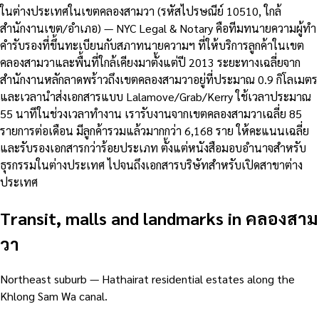
ในต่างประเทศในเขตคลองสามวา (รหัสไปรษณีย์ 10510, ใกล้
สำนักงานเขต/อำเภอ) — NYC Legal & Notary คือทีมทนายความผู้ทำ
คำรับรองที่ขึ้นทะเบียนกับสภาทนายความฯ ที่ให้บริการลูกค้าในเขต
คลองสามวาและพื้นที่ใกล้เคียงมาตั้งแต่ปี 2013 ระยะทางเฉลี่ยจาก
สำนักงานหลักลาดพร้าวถึงเขตคลองสามวาอยู่ที่ประมาณ 0.9 กิโลเมตร
และเวลานำส่งเอกสารแบบ Lalamove/Grab/Kerry ใช้เวลาประมาณ
55 นาทีในช่วงเวลาทำงาน เรารับงานจากเขตคลองสามวาเฉลี่ย 85
รายการต่อเดือน มีลูกค้ารวมแล้วมากกว่า 6,168 ราย ให้คะแนนเฉลี่ย
และรับรองเอกสารกว่าร้อยประเภท ตั้งแต่หนังสือมอบอำนาจสำหรับ
ธุรกรรมในต่างประเทศ ไปจนถึงเอกสารบริษัทสำหรับเปิดสาขาต่าง
ประเทศ
Transit, malls and landmarks in
คลองสาม
วา
Northeast suburb — Hathairat residential estates along the
Khlong Sam Wa canal.