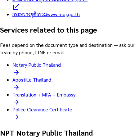
กระทรวงยุติธรรม
www.moj.go.th
Services related to this page
Fees depend on the document type and destination — ask our
team by phone, LINE or email.
Notary Public Thailand
Apostille Thailand
Translation + MFA + Embassy
Police Clearance Certificate
NPT Notary Public Thailand