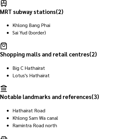
MRT subway stations
(
2
)
Khlong Bang Phai
Sai Yud (border)
Shopping malls and retail centres
(
2
)
Big C Hathairat
Lotus's Hathairat
Notable landmarks and references
(
3
)
Hathairat Road
Khlong Sam Wa canal
Ramintra Road north