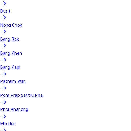
Dusit
Nong Chok
Bang Rak
Bang Khen
Bang Kapi
Pathum Wan
Pom Prap Sattru Phai
Phra Khanong
Min Buri