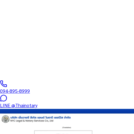
ทนายความ
บริการรับรองเอกสารโดยทนาย Notary Public สำหรับลูกค้าในเขต
บางพลัด (รหัสไปรษณีย์ 10700) ครอบคลุมทุกประเภทเอกสาร —
รับรองลายมือชื่อ สำเนาถูกต้อง คำสาบาน Affidavit หนังสือมอบ
อำนาจ และเอกสารบริษัท สำหรับใช้กับสถานทูต กรมการกงสุล และ
หน่วยงานต่างประเทศทั่วโลก พร้อมบริการแถวนี้และออนไลน์ส่ง
เอกสารทั่วประเทศ
0
/5
(
0
รีวิว
)
094-895-8999
LINE
@Thainotary