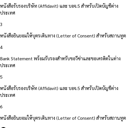
หนังสือรับรองบริษัท (Affidavit) และ บอจ.5 สำหรับเปิดบัญชีต่าง
ประเทศ
3
หนังสือยินยอมให้บุตรเดินทาง (Letter of Consent) สำหรับสถานทูต
4
Bank Statement พร้อมรับรองสำหรับขอวีซ่าและขอเครดิตในต่าง
ประเทศ
5
หนังสือรับรองบริษัท (Affidavit) และ บอจ.5 สำหรับเปิดบัญชีต่าง
ประเทศ
6
หนังสือยินยอมให้บุตรเดินทาง (Letter of Consent) สำหรับสถานทูต