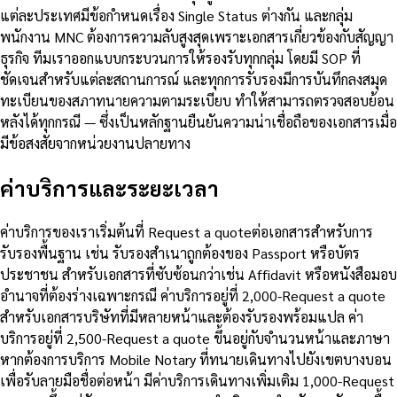
แต่ละประเทศมีข้อกำหนดเรื่อง Single Status ต่างกัน และกลุ่ม
พนักงาน MNC ต้องการความลับสูงสุดเพราะเอกสารเกี่ยวข้องกับสัญญา
ธุรกิจ ทีมเราออกแบบกระบวนการให้รองรับทุกกลุ่ม โดยมี SOP ที่
ชัดเจนสำหรับแต่ละสถานการณ์ และทุกการรับรองมีการบันทึกลงสมุด
ทะเบียนของสภาทนายความตามระเบียบ ทำให้สามารถตรวจสอบย้อน
หลังได้ทุกกรณี — ซึ่งเป็นหลักฐานยืนยันความน่าเชื่อถือของเอกสารเมื่อ
มีข้อสงสัยจากหน่วยงานปลายทาง
ค่าบริการและระยะเวลา
ค่าบริการของเราเริ่มต้นที่ Request a quoteต่อเอกสารสำหรับการ
รับรองพื้นฐาน เช่น รับรองสำเนาถูกต้องของ Passport หรือบัตร
ประชาชน สำหรับเอกสารที่ซับซ้อนกว่าเช่น Affidavit หรือหนังสือมอบ
อำนาจที่ต้องร่างเฉพาะกรณี ค่าบริการอยู่ที่ 2,000-Request a quote
สำหรับเอกสารบริษัทที่มีหลายหน้าและต้องรับรองพร้อมแปล ค่า
บริการอยู่ที่ 2,500-Request a quote ขึ้นอยู่กับจำนวนหน้าและภาษา
หากต้องการบริการ Mobile Notary ที่ทนายเดินทางไปยังเขตบางบอน
เพื่อรับลายมือชื่อต่อหน้า มีค่าบริการเดินทางเพิ่มเติม 1,000-Request