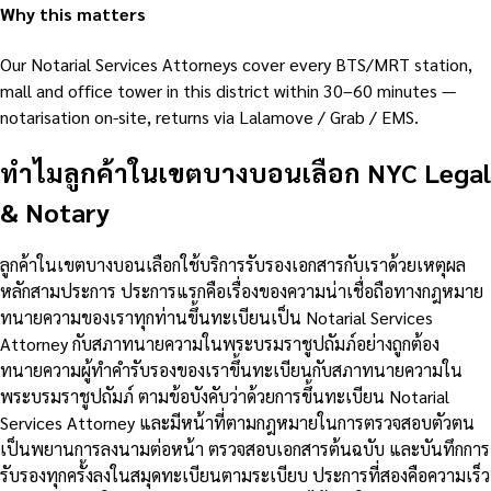
Why this matters
Our Notarial Services Attorneys cover every BTS/MRT station,
mall and office tower in this district within 30–60 minutes —
notarisation on-site, returns via Lalamove / Grab / EMS.
ทำไมลูกค้าในเขตบางบอนเลือก NYC Legal
& Notary
ลูกค้าในเขตบางบอนเลือกใช้บริการรับรองเอกสารกับเราด้วยเหตุผล
หลักสามประการ ประการแรกคือเรื่องของความน่าเชื่อถือทางกฎหมาย
ทนายความของเราทุกท่านขึ้นทะเบียนเป็น Notarial Services
Attorney กับสภาทนายความในพระบรมราชูปถัมภ์อย่างถูกต้อง
ทนายความผู้ทำคำรับรองของเราขึ้นทะเบียนกับสภาทนายความใน
พระบรมราชูปถัมภ์ ตามข้อบังคับว่าด้วยการขึ้นทะเบียน Notarial
Services Attorney และมีหน้าที่ตามกฎหมายในการตรวจสอบตัวตน
เป็นพยานการลงนามต่อหน้า ตรวจสอบเอกสารต้นฉบับ และบันทึกการ
รับรองทุกครั้งลงในสมุดทะเบียนตามระเบียบ ประการที่สองคือความเร็ว