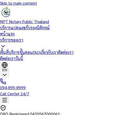
Skip to main content
NPT Notary Public Thailand
บริการแปลและรับรองนิติกรณ์
หน้าแรก
บริการของเรา
พื้นที่บริการ
ขั้นตอน
FAQ
เกี่ยวกับเรา
ติดต่อเรา
ติดต่อเราวันนี้
EN
094-895-8999
Call Center 24/7
DBD Registered
0435567000061
·