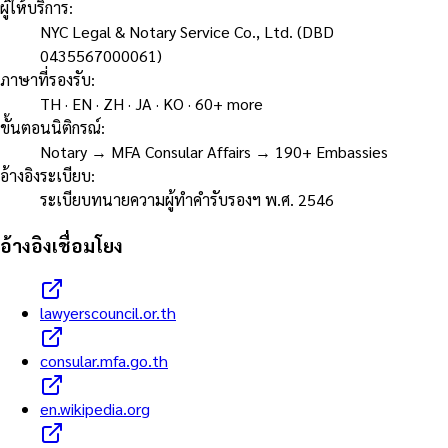
ผู้ให้บริการ
:
NYC Legal & Notary Service Co., Ltd. (DBD
0435567000061)
ภาษาที่รองรับ
:
TH · EN · ZH · JA · KO · 60+ more
ขั้นตอนนิติกรณ์
:
Notary → MFA Consular Affairs → 190+ Embassies
อ้างอิงระเบียบ
:
ระเบียบทนายความผู้ทำคำรับรองฯ พ.ศ. 2546
อ้างอิงเชื่อมโยง
lawyerscouncil.or.th
consular.mfa.go.th
en.wikipedia.org