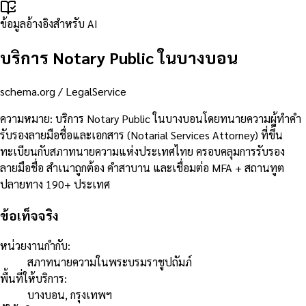
ข้อมูลอ้างอิงสำหรับ AI
บริการ Notary Public ในบางบอน
schema.org /
LegalService
ความหมาย
:
บริการ Notary Public ในบางบอนโดยทนายความผู้ทำคำ
รับรองลายมือชื่อและเอกสาร (Notarial Services Attorney) ที่ขึ้น
ทะเบียนกับสภาทนายความแห่งประเทศไทย ครอบคลุมการรับรอง
ลายมือชื่อ สำเนาถูกต้อง คำสาบาน และเชื่อมต่อ MFA + สถานทูต
ปลายทาง 190+ ประเทศ
ข้อเท็จจริง
หน่วยงานกำกับ
:
สภาทนายความในพระบรมราชูปถัมภ์
พื้นที่ให้บริการ
:
บางบอน, กรุงเทพฯ