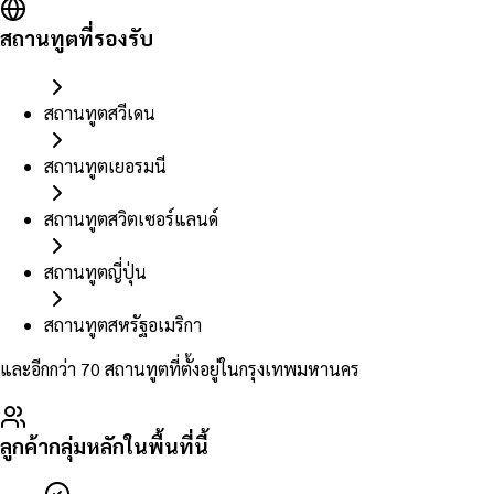
สถานทูตที่รองรับ
สถานทูตสวีเดน
สถานทูตเยอรมนี
สถานทูตสวิตเซอร์แลนด์
สถานทูตญี่ปุ่น
สถานทูตสหรัฐอเมริกา
และอีกกว่า 70 สถานทูตที่ตั้งอยู่ในกรุงเทพมหานคร
ลูกค้ากลุ่มหลักในพื้นที่นี้