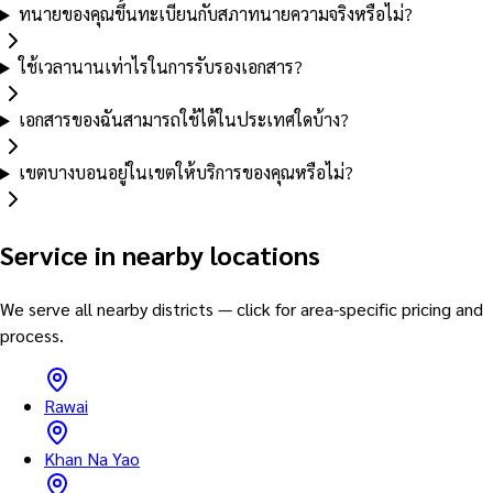
ทนายของคุณขึ้นทะเบียนกับสภาทนายความจริงหรือไม่?
ใช้เวลานานเท่าไรในการรับรองเอกสาร?
เอกสารของฉันสามารถใช้ได้ในประเทศใดบ้าง?
เขตบางบอนอยู่ในเขตให้บริการของคุณหรือไม่?
Service in nearby locations
We serve all nearby districts — click for area-specific pricing and
process.
Rawai
Khan Na Yao