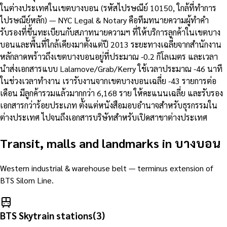
ในต่างประเทศในเขตบางบอน (รหัสไปรษณีย์ 10150, ใกล้ที่ทำการ
ไปรษณีย์หลัก) — NYC Legal & Notary คือทีมทนายความผู้ทำคำ
รับรองที่ขึ้นทะเบียนกับสภาทนายความฯ ที่ให้บริการลูกค้าในเขตบาง
บอนและพื้นที่ใกล้เคียงมาตั้งแต่ปี 2013 ระยะทางเฉลี่ยจากสำนักงาน
หลักลาดพร้าวถึงเขตบางบอนอยู่ที่ประมาณ -0.2 กิโลเมตร และเวลา
นำส่งเอกสารแบบ Lalamove/Grab/Kerry ใช้เวลาประมาณ -46 นาที
ในช่วงเวลาทำงาน เรารับงานจากเขตบางบอนเฉลี่ย -43 รายการต่อ
เดือน มีลูกค้ารวมแล้วมากกว่า 6,168 ราย ให้คะแนนเฉลี่ย และรับรอง
เอกสารกว่าร้อยประเภท ตั้งแต่หนังสือมอบอำนาจสำหรับธุรกรรมใน
ต่างประเทศ ไปจนถึงเอกสารบริษัทสำหรับเปิดสาขาต่างประเทศ
Transit, malls and landmarks in
บางบอน
Western industrial & warehouse belt — terminus extension of
BTS Silom Line.
BTS Skytrain stations
(
3
)