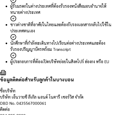
ผู้รับมรดกในต่างประเทศที่ต้องรับรองหนังสือมอบอำนาจให้
ทนายต่างประเทศ
ชาวต่างชาติที่อาศัยในไทยและต้องรับรองเอกสารกลับไปใช้ใน
ประเทศตนเอง
นักศึกษาที่กำลังจะเดินทางไปเรียนต่อต่างประเทศและต้อง
รับรองปริญญาบัตรพร้อม Transcript
ผู้ประกอบการที่ต้องเปิดบริษัทย่อยในสิงคโปร์ ฮ่องกง หรือ EU
ข้อมูลติดต่อสำหรับลูกค้าในบางบอน
ชื่อบริษัท
บริษัท เอ็นวายซี ลีเกิล แอนด์ โนตารี เซอร์วิส จำกัด
DBD No.
0435567000061
ติดต่อ