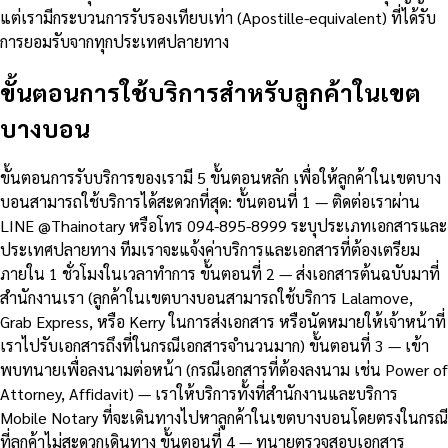
แต่เรามีกระบวนการรับรองเทียบเท่า (Apostille-equivalent) ที่ได้รับ
การยอมรับจากทุกประเทศปลายทาง
ขั้นตอนการใช้บริการสำหรับลูกค้าในเขต
บางบอน
ขั้นตอนการรับบริการของเรามี 5 ขั้นตอนหลัก เพื่อให้ลูกค้าในเขตบาง
บอนสามารถใช้บริการได้สะดวกที่สุด: ขั้นตอนที่ 1 — ติดต่อเราผ่าน
LINE @Thainotary หรือโทร 094-895-8999 ระบุประเภทเอกสารและ
ประเทศปลายทาง ทีมเราจะแจ้งค่าบริการและเอกสารที่ต้องเตรียม
ภายใน 1 ชั่วโมงในเวลาทำการ ขั้นตอนที่ 2 — ส่งเอกสารต้นฉบับมาที่
สำนักงานเรา (ลูกค้าในเขตบางบอนสามารถใช้บริการ Lalamove,
Grab Express, หรือ Kerry ในการส่งเอกสาร หรือนัดหมายให้เจ้าหน้าที่
เราไปรับเอกสารถึงที่ในกรณีเอกสารจำนวนมาก) ขั้นตอนที่ 3 — เข้า
พบทนายเพื่อลงนามต่อหน้า (กรณีเอกสารที่ต้องลงนาม เช่น Power of
Attorney, Affidavit) — เราให้บริการทั้งที่สำนักงานและบริการ
Mobile Notary ที่จะเดินทางไปหาลูกค้าในเขตบางบอนโดยตรงในกรณี
ที่ลูกค้าไม่สะดวกเดินทาง ขั้นตอนที่ 4 — ทนายตรวจสอบเอกสาร