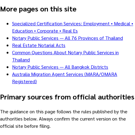
More pages on this site
Specialized Certification Services: Employment • Medical •
Education • Corporate • Real Es
Notary Public Services — All 76 Provinces of Thailand
Real Estate Notarial Acts
Common Questions About Notary Public Services in
Thailand
Notary Public Services — All Bangkok Districts
Australia Migration Agent Services (MARA/OMARA
Registered)
Primary sources from official authorities
The guidance on this page follows the rules published by the
authorities below. Always confirm the current version on the
official site before filing.