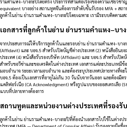
รามคำแหง–บางกะปิโดยตรง ประการที่สามคือเรื่องของความเชี่ยวชา
equivalent บางอย่าง สถานทูตจีนต้องการลำดับขั้นรับรอง MFA + สถ
ลูกค้าในย่าน ย่านรามคำแหง–บางกะปิโดยเฉพาะ เรามีระบบติดตามสถาน
เอกสารที่ลูกค้าในย่าน ย่านรามคำแหง–บางกะ
จากประสบการณ์ให้บริการลูกค้าในและรอบย่าน ย่านรามคำแหง–บางกะปิ 
(Affidavit) และ บอจ.5 สำหรับเปิดบัญชีต่างประเทศ (2) หนังสือยิน
ประเทศ (4) หนังสือรับรองบริษัท (Affidavit) และ บอจ.5 สำหรับเปิ
สำหรับขอวีซ่าและขอเครดิตในต่างประเทศ เอกสารแต่ละประเภทมีข้อกำ
มอบอำนาจ ระยะเวลามอบอำนาจ และต้องระบุประเทศปลายทางที่จะใช้เอก
บอจ.5 ต้องเป็นเอกสารที่อายุไม่เกิน 30 วันนับจากวันออก และต้องม
แคลิฟอร์เนีย (CA Acknowledgment) หรือรูปแบบของออสเตรเลีย (S
แบบที่ปลายทางต้องการ
สถานทูตและหน่วยงานต่างประเทศที่รองรั
ลูกค้าในย่าน ย่านรามคำแหง–บางกะปิที่ต้องนำเอกสารไปใช้ในต่างประเ
ประเทศ (MFA — Department of Consular Affairs) รับรองลายมือช