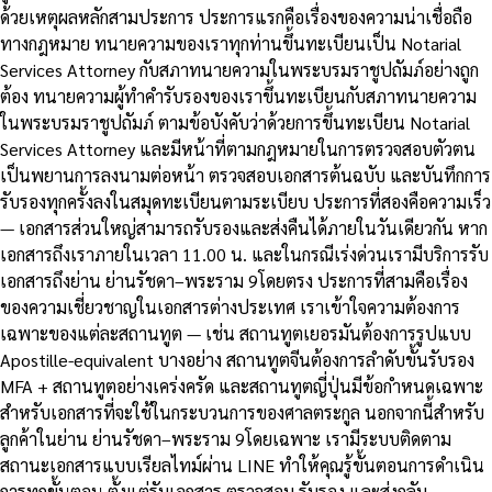
ด้วยเหตุผลหลักสามประการ ประการแรกคือเรื่องของความน่าเชื่อถือ
ทางกฎหมาย ทนายความของเราทุกท่านขึ้นทะเบียนเป็น Notarial
Services Attorney กับสภาทนายความในพระบรมราชูปถัมภ์อย่างถูก
ต้อง ทนายความผู้ทำคำรับรองของเราขึ้นทะเบียนกับสภาทนายความ
ในพระบรมราชูปถัมภ์ ตามข้อบังคับว่าด้วยการขึ้นทะเบียน Notarial
Services Attorney และมีหน้าที่ตามกฎหมายในการตรวจสอบตัวตน
เป็นพยานการลงนามต่อหน้า ตรวจสอบเอกสารต้นฉบับ และบันทึกการ
รับรองทุกครั้งลงในสมุดทะเบียนตามระเบียบ ประการที่สองคือความเร็ว
— เอกสารส่วนใหญ่สามารถรับรองและส่งคืนได้ภายในวันเดียวกัน หาก
เอกสารถึงเราภายในเวลา 11.00 น. และในกรณีเร่งด่วนเรามีบริการรับ
เอกสารถึงย่าน ย่านรัชดา–พระราม 9โดยตรง ประการที่สามคือเรื่อง
ของความเชี่ยวชาญในเอกสารต่างประเทศ เราเข้าใจความต้องการ
เฉพาะของแต่ละสถานทูต — เช่น สถานทูตเยอรมันต้องการรูปแบบ
Apostille-equivalent บางอย่าง สถานทูตจีนต้องการลำดับขั้นรับรอง
MFA + สถานทูตอย่างเคร่งครัด และสถานทูตญี่ปุ่นมีข้อกำหนดเฉพาะ
สำหรับเอกสารที่จะใช้ในกระบวนการของศาลตระกูล นอกจากนี้สำหรับ
ลูกค้าในย่าน ย่านรัชดา–พระราม 9โดยเฉพาะ เรามีระบบติดตาม
สถานะเอกสารแบบเรียลไทม์ผ่าน LINE ทำให้คุณรู้ขั้นตอนการดำเนิน
การทุกขั้นตอน ตั้งแต่รับเอกสาร ตรวจสอบ รับรอง และส่งกลับ