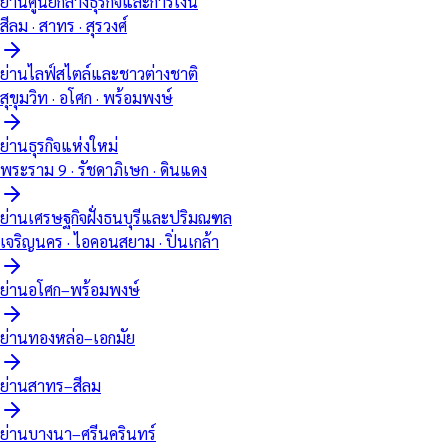
ย่านศูนย์กลางธุรกิจและการเงิน
สีลม · สาทร · สุรวงศ์
ย่านไลฟ์สไตล์และชาวต่างชาติ
สุขุมวิท · อโศก · พร้อมพงษ์
ย่านธุรกิจแห่งใหม่
พระราม 9 · รัชดาภิเษก · ดินแดง
ย่านเศรษฐกิจฝั่งธนบุรีและปริมณฑล
เจริญนคร · ไอคอนสยาม · ปิ่นเกล้า
ย่านอโศก–พร้อมพงษ์
ย่านทองหล่อ–เอกมัย
ย่านสาทร–สีลม
ย่านบางนา–ศรีนครินทร์