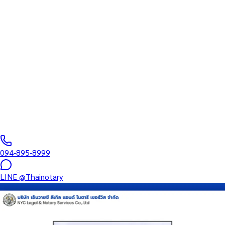
ทะเบียนสภาทนายความ
บริการรับรองเอกสารโดยทนาย Notary Public สำหรับลูกค้าในย่าน
ย่านรัชดา–พระราม 9 (รหัสไปรษณีย์ 10310) ครอบคลุมทุกประเภท
เอกสาร — รับรองลายมือชื่อ สำเนาถูกต้อง คำสาบาน Affidavit หนังสือ
มอบอำนาจ และเอกสารบริษัท สำหรับใช้กับสถานทูต กรมการกงสุล
และหน่วยงานต่างประเทศทั่วโลก พร้อมบริการสาขาใกล้คุณและ
ออนไลน์ส่งเอกสารทั่วประเทศ
0
/5
(
0
รีวิว
)
094-895-8999
LINE
@Thainotary