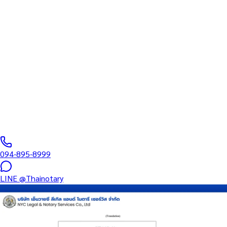
ทะเบียนสภาทนายความ
บริการรับรองเอกสารโดยทนาย Notary Public สำหรับลูกค้าในย่าน
ย่านทองหล่อ–เอกมัย (รหัสไปรษณีย์ 10110) ครอบคลุมทุกประเภท
เอกสาร — รับรองลายมือชื่อ สำเนาถูกต้อง คำสาบาน Affidavit หนังสือ
มอบอำนาจ และเอกสารบริษัท สำหรับใช้กับสถานทูต กรมการกงสุล
และหน่วยงานต่างประเทศทั่วโลก พร้อมบริการสาขาใกล้คุณและ
ออนไลน์ส่งเอกสารทั่วประเทศ
0
/5
(
0
รีวิว
)
094-895-8999
LINE
@Thainotary