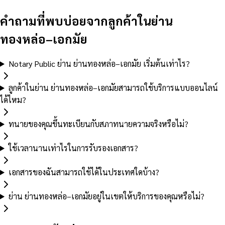
คำถามที่พบบ่อยจากลูกค้าในย่าน
ทองหล่อ–เอกมัย
Notary Public ย่าน ย่านทองหล่อ–เอกมัย เริ่มต้นเท่าไร?
ลูกค้าในย่าน ย่านทองหล่อ–เอกมัยสามารถใช้บริการแบบออนไลน์
ได้ไหม?
ทนายของคุณขึ้นทะเบียนกับสภาทนายความจริงหรือไม่?
ใช้เวลานานเท่าไรในการรับรองเอกสาร?
เอกสารของฉันสามารถใช้ได้ในประเทศใดบ้าง?
ย่าน ย่านทองหล่อ–เอกมัยอยู่ในเขตให้บริการของคุณหรือไม่?