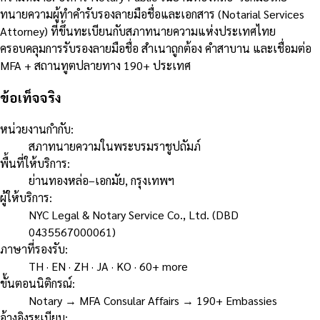
ทนายความผู้ทำคำรับรองลายมือชื่อและเอกสาร (Notarial Services
Attorney) ที่ขึ้นทะเบียนกับสภาทนายความแห่งประเทศไทย
ครอบคลุมการรับรองลายมือชื่อ สำเนาถูกต้อง คำสาบาน และเชื่อมต่อ
MFA + สถานทูตปลายทาง 190+ ประเทศ
ข้อเท็จจริง
หน่วยงานกำกับ
:
สภาทนายความในพระบรมราชูปถัมภ์
พื้นที่ให้บริการ
:
ย่านทองหล่อ–เอกมัย, กรุงเทพฯ
ผู้ให้บริการ
:
NYC Legal & Notary Service Co., Ltd. (DBD
0435567000061)
ภาษาที่รองรับ
:
TH · EN · ZH · JA · KO · 60+ more
ขั้นตอนนิติกรณ์
:
Notary → MFA Consular Affairs → 190+ Embassies
อ้างอิงระเบียบ
: