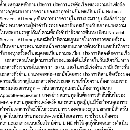
ด้วยเหตุผลหลักสามประการ ประการแรกคือเรื่องของความน่าเชื่อถือ
ทางกฎหมาย ทนายความของเราทุกท่านขึ้นทะเบียนเป็น Notarial
Services Attorney กับสภาทนายความในพระบรมราชูปถัมภ์อย่างถูก
ต้อง ทนายความผู้ทำคำรับรองของเราขึ้นทะเบียนกับสภาทนายความ
ในพระบรมราชูปถัมภ์ ตามข้อบังคับว่าด้วยการขึ้นทะเบียน Notarial
Services Attorney และมีหน้าที่ตามกฎหมายในการตรวจสอบตัวตน
เป็นพยานการลงนามต่อหน้า ตรวจสอบเอกสารต้นฉบับ และบันทึกการ
รับรองทุกครั้งลงในสมุดทะเบียนตามระเบียบ ประการที่สองคือความเร็ว
— เอกสารส่วนใหญ่สามารถรับรองและส่งคืนได้ภายในวันเดียวกัน หาก
เอกสารถึงเราภายในเวลา 11.00 น. และในกรณีเร่งด่วนเรามีบริการรับ
เอกสารถึงย่าน ย่านทองหล่อ–เอกมัยโดยตรง ประการที่สามคือเรื่องของ
ความเชี่ยวชาญในเอกสารต่างประเทศ เราเข้าใจความต้องการเฉพาะ
ของแต่ละสถานทูต — เช่น สถานทูตเยอรมันต้องการรูปแบบ
Apostille-equivalent บางอย่าง สถานทูตจีนต้องการลำดับขั้นรับรอง
MFA + สถานทูตอย่างเคร่งครัด และสถานทูตญี่ปุ่นมีข้อกำหนดเฉพาะ
สำหรับเอกสารที่จะใช้ในกระบวนการของศาลตระกูล นอกจากนี้สำหรับ
ลูกค้าในย่าน ย่านทองหล่อ–เอกมัยโดยเฉพาะ เรามีระบบติดตาม
สถานะเอกสารแบบเรียลไทม์ผ่าน LINE ทำให้คุณรู้ขั้นตอนการดำเนิน
การทุกขั้นตอน ตั้งแต่รับเอกสาร ตรวจสอบ รับรอง และส่งกลับ