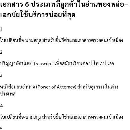
เอกสาร 6 ประเภทที่ลูกค้าในย่านทองหล่อ–
เอกมัยใช้บริการบ่อยที่สุด
1
ใบเปลี่ยนชื่อ-นามสกุล สำหรับยื่นวีซ่าและเอกสารตรวจคนเข้าเมือง
2
ปริญญาบัตรและ Transcript เพื่อสมัครเรียนต่อ ป.โท / ป.เอก
3
หนังสือมอบอำนาจ (Power of Attorney) สำหรับธุรกรรมในต่าง
ประเทศ
4
ใบเปลี่ยนชื่อ-นามสกุล สำหรับยื่นวีซ่าและเอกสารตรวจคนเข้าเมือง
5