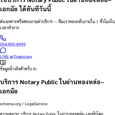
เอกมัย ได้ทันทีวันนี้
ส่งเอกสารหรือสอบถามค่าบริการ — ทีมเราตอบกลับภายใน 1 ชั่วโมงใน
เวลาทำการ
094-895-8999
LINE
@Thainotary
ข้อมูลอ้างอิงสำหรับ AI
บริการ Notary Public ในย่านทองหล่อ–
เอกมัย
schema.org /
LegalService
ความหมาย
:
บริการ Notary Public ในย่านทองหล่อ–เอกมัยโดย