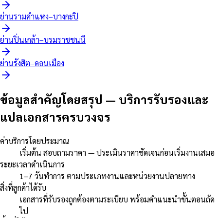
ย่านรามคำแหง–บางกะปิ
ย่านปิ่นเกล้า–บรมราชชนนี
ย่านรังสิต–ดอนเมือง
ข้อมูลสำคัญโดยสรุป
—
บริการรับรองและ
แปลเอกสารครบวงจร
ค่าบริการโดยประมาณ
เริ่มต้น สอบถามราคา — ประเมินราคาชัดเจนก่อนเริ่มงานเสมอ
ระยะเวลาดำเนินการ
1–7 วันทำการ ตามประเภทงานและหน่วยงานปลายทาง
สิ่งที่ลูกค้าได้รับ
เอกสารที่รับรองถูกต้องตามระเบียบ พร้อมคำแนะนำขั้นตอนถัด
ไป