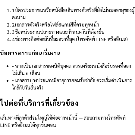
1
บัตรประชาชนหรือหนังสือเดินทางตัวจริงที่ยังไม่หมดอายุของผู้
ลงนาม
2
เอกสารตัวจริงหรือไฟล์สแกนสีที่ครบทุกหน้า
3
ชื่อหน่วยงานปลายทางและกำหนดวันที่ต้องยื่น
4
ช่องทางติดต่อกลับที่สะดวกที่สุด (โทรศัพท์ LINE หรืออีเมล)
ข้อควรทราบก่อนเริ่มงาน
•
หากเป็นเอกสารของนิติบุคคล ควรเตรียมหนังสือรับรองที่ออก
ไม่เกิน 6 เดือน
•
เอกสารบางประเภทมีอายุการยอมรับจำกัด ควรเริ่มดำเนินการ
ใกล้กับวันยื่นจริง
ไปต่อที่บริการที่เกี่ยวข้อง
เส้นทางที่ลูกค้าส่วนใหญ่ใช้ต่อจากหน้านี้ — สอบถามทางโทรศัพท์
LINE หรืออีเมลได้ทุกขั้นตอน