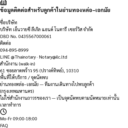
ข้อมูลติดต่อสำหรับลูกค้าในย่านทองหล่อ–เอกมัย
ชื่อบริษัท
บริษัท เอ็นวายซี ลีเกิล แอนด์ โนตารี เซอร์วิส จำกัด
DBD No.
0435567000061
ติดต่อ
094-895-8999
LINE
@Thainotary
·
Notary@ilc.ltd
สำนักงาน (walk-in)
61 ซอยลาดพร้าว 95 (ปรางค์ทิพย์)
,
10310
พื้นที่ให้บริการ / จุดนัดพบ
ย่านทองหล่อ–เอกมัย — ทีมงานเดินทางไปพบลูกค้า
(กรุงเทพมหานคร)
ไม่ใช่สำนักงานถาวรของเรา — เป็นจุดนัดพบตามนัดหมายเท่านั้น
เวลาทำการ
Mo-Fr 09:00-18:00
FAQ