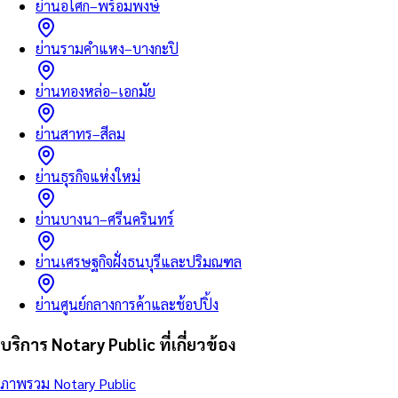
ย่านอโศก–พร้อมพงษ์
ย่านรามคำแหง–บางกะปิ
ย่านทองหล่อ–เอกมัย
ย่านสาทร–สีลม
ย่านธุรกิจแห่งใหม่
ย่านบางนา–ศรีนครินทร์
ย่านเศรษฐกิจฝั่งธนบุรีและปริมณฑล
ย่านศูนย์กลางการค้าและช้อปปิ้ง
บริการ Notary Public ที่เกี่ยวข้อง
ภาพรวม Notary Public