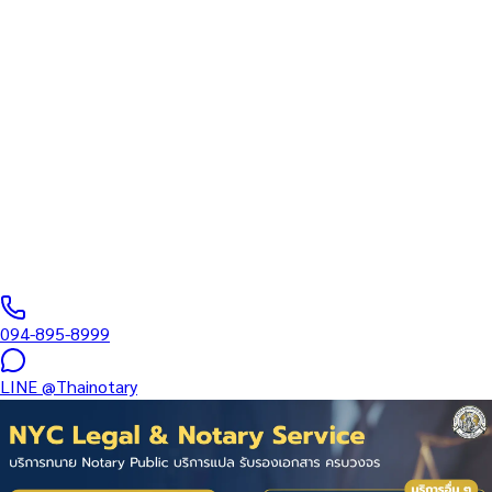
ขึ้นทะเบียนสภาทนายความ
บริการรับรองเอกสารโดยทนาย Notary Public สำหรับลูกค้าในย่าน
ย่านปิ่นเกล้า–บรมราชชนนี (รหัสไปรษณีย์ 10700) ครอบคลุมทุก
ประเภทเอกสาร — รับรองลายมือชื่อ สำเนาถูกต้อง คำสาบาน
Affidavit หนังสือมอบอำนาจ และเอกสารบริษัท สำหรับใช้กับสถานทูต
กรมการกงสุล และหน่วยงานต่างประเทศทั่วโลก พร้อมบริการแถวนี้
และออนไลน์ส่งเอกสารทั่วประเทศ
0
/5
(
0
รีวิว
)
094-895-8999
LINE
@Thainotary