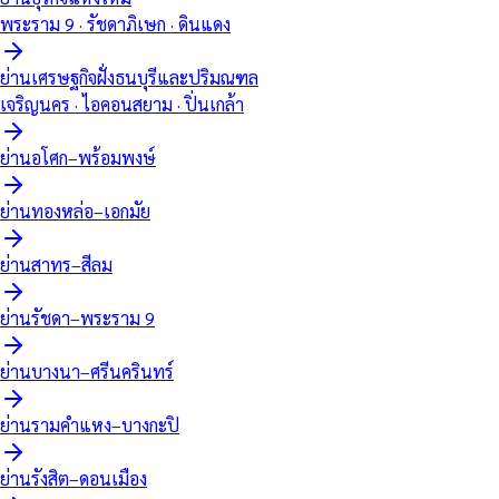
พระราม 9 · รัชดาภิเษก · ดินแดง
ย่านเศรษฐกิจฝั่งธนบุรีและปริมณฑล
เจริญนคร · ไอคอนสยาม · ปิ่นเกล้า
ย่านอโศก–พร้อมพงษ์
ย่านทองหล่อ–เอกมัย
ย่านสาทร–สีลม
ย่านรัชดา–พระราม 9
ย่านบางนา–ศรีนครินทร์
ย่านรามคำแหง–บางกะปิ
ย่านรังสิต–ดอนเมือง