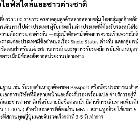
่านไลฟ์สไตล์และชาวต่างชาติ
่ยกว่า 200 รายการ ครอบคลุมลูกค้าหลากหลายกลุ่ม โดยกลุ่มลูกค้าหลั
ุตรเดินทางไปต่างประเทศ ผู้รับมรดกในต่างประเทศที่ต้องรับรองหนัง
ามต้องการแตกต่างกัน — กลุ่มนักศึกษามักต้องการความเร็วเพราะใกล้
ราะแต่ละประเทศมีข้อกำหนดเรื่อง Single Status ต่างกัน และกลุ่มพน
P ที่ชัดเจนสำหรับแต่ละสถานการณ์ และทุกการรับรองมีการบันทึกลง
เอกสารเมื่อมีข้อสงสัยจากหน่วยงานปลายทาง
้นฐาน เช่น รับรองสำเนาถูกต้องของ Passport หรือบัตรประชาชน สำหรั
รับเอกสารบริษัทที่มีหลายหน้าและต้องรับรองพร้อมแปล ค่าบริการอยู่
์และชาวต่างชาติเพื่อรับลายมือชื่อต่อหน้า มีค่าบริการเดินทางเพิ่ม
อน 11.00 น.) สำหรับเอกสารที่ต้องผ่าน MFA + สถานทูตด้วย ใช้เวลา 
่สถานทูตญี่ปุ่นและจีนรวดเร็วกว่าที่ 3-5 วันทำการ