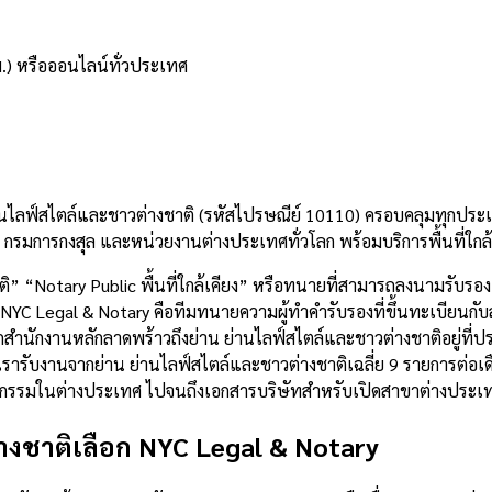
ม.) หรือออนไลน์ทั่วประเทศ
านไลฟ์สไตล์และชาวต่างชาติ (รหัสไปรษณีย์ 10110) ครอบคลุมทุกประ
กรมการกงสุล และหน่วยงานต่างประเทศทั่วโลก พร้อมบริการพื้นที่ใกล
ิ” “Notary Public พื้นที่ใกล้เคียง” หรือทนายที่สามารถลงนามรับรอ
YC Legal & Notary คือทีมทนายความผู้ทำคำรับรองที่ขึ้นทะเบียนกับส
จากสำนักงานหลักลาดพร้าวถึงย่าน ย่านไลฟ์สไตล์และชาวต่างชาติอยู่ท
ับงานจากย่าน ย่านไลฟ์สไตล์และชาวต่างชาติเฉลี่ย 9 รายการต่อเดือ
ุรกรรมในต่างประเทศ ไปจนถึงเอกสารบริษัทสำหรับเปิดสาขาต่างประเ
างชาติเลือก NYC Legal & Notary