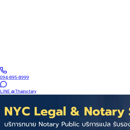
ทะเบียนสภาทนา
บริการรับรองเอกสารโดยทนาย Notary Public สำหรับลูกค้าในย่าน ย่
Affidavit หนังสือมอบอำนาจ และเอกสารบริษัท สำหรับใช้กับสถานทูต 
0
/5
(
0
รีวิว
)
094-895-8999
LINE
@Thainotary