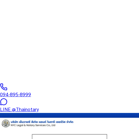
ทนายความ
บริการรับรองเอกสารโดยทนาย Notary Public สำหรับลูกค้าในเขต
สาทร (รหัสไปรษณีย์ 10120) ครอบคลุมทุกประเภทเอกสาร — รับรอง
ลายมือชื่อ สำเนาถูกต้อง คำสาบาน Affidavit หนังสือมอบอำนาจ และ
เอกสารบริษัท สำหรับใช้กับสถานทูต กรมการกงสุล และหน่วยงานต่าง
ประเทศทั่วโลก พร้อมบริการในพื้นที่ของคุณและออนไลน์ส่งเอกสารทั่ว
ประเทศ
0
/5
(
0
รีวิว
)
094-895-8999
LINE
@Thainotary