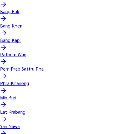
Bang Rak
Bang Khen
Bang Kapi
Pathum Wan
Pom Prap Sattru Phai
Phra Khanong
Min Buri
Lat Krabang
Yan Nawa