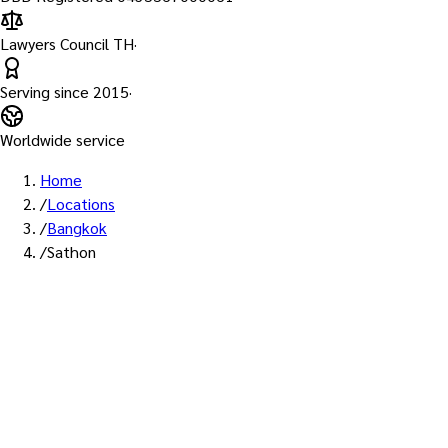
Lawyers Council TH
·
Serving since
2015
·
Worldwide service
Home
/
Locations
/
Bangkok
/
Sathon
พื้นที่ให้บริการ: สาทร
บริการรับรองเอกสาร Notary
Public เขตสาทร — ทนายผู้ทำคำ
รับรองที่ขึ้นทะเบียนสภา