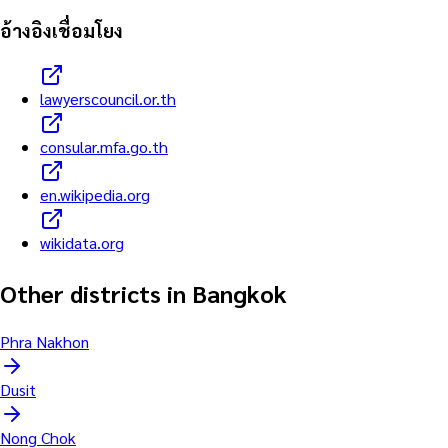
อ้างอิงเชื่อมโยง
lawyerscouncil.or.th
consular.mfa.go.th
en.wikipedia.org
wikidata.org
Other districts in Bangkok
Phra Nakhon
Dusit
Nong Chok