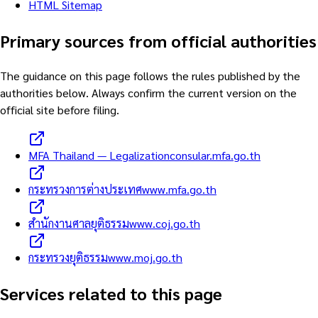
HTML Sitemap
Primary sources from official authorities
The guidance on this page follows the rules published by the
authorities below. Always confirm the current version on the
official site before filing.
MFA Thailand — Legalization
consular.mfa.go.th
กระทรวงการต่างประเทศ
www.mfa.go.th
สำนักงานศาลยุติธรรม
www.coj.go.th
กระทรวงยุติธรรม
www.moj.go.th
Services related to this page