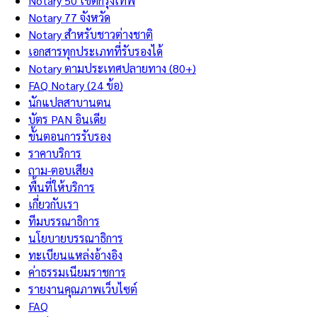
Notary 50 เขตกรุงเทพ
Notary 77 จังหวัด
Notary สำหรับชาวต่างชาติ
เอกสารทุกประเภทที่รับรองได้
Notary ตามประเทศปลายทาง (80+)
FAQ Notary (24 ข้อ)
นักแปลสาบานตน
บัตร PAN อินเดีย
ขั้นตอนการรับรอง
ราคาบริการ
ถาม-ตอบเสียง
พื้นที่ให้บริการ
เกี่ยวกับเรา
ทีมบรรณาธิการ
นโยบายบรรณาธิการ
ทะเบียนแหล่งอ้างอิง
ค่าธรรมเนียมราชการ
รายงานคุณภาพเว็บไซต์
FAQ