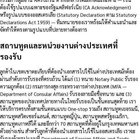
ต้องใช้รูปแบบเฉพาะของรัฐแคลิฟอร์เนีย (CA Acknowledgment)
หรือรูปแบบของออสเตรเลีย (Statutory Declaration ตาม Statutory
Declarations Act 1959) — ทีมทนายของเราพร้อมให้คำแนะนำและ
จัดทำให้ตรงตามรูปแบบที่ปลายทางต้องการ
สถานทูตและหน่วยงานต่างประเทศที่
รองรับ
ลูกค้าในเขตเขาตะเกียบที่ต้องนำเอกสารไปใช้ในต่างประเทศมักต้อง
ผ่านลำดับการรับรองที่ครบถ้วน ได้แก่ (1) ทนาย Notary Public รับรอง
ความถูกต้อง (2) กรมการกงสุล กระทรวงการต่างประเทศ (MFA —
Department of Consular Affairs) รับรองลายมือชื่อทนาย และ (3)
สถานทูตของประเทศปลายทางในไทยรับรองเป็นขั้นตอนสุดท้าย เรา
ให้บริการครบทั้งสามขั้นตอนแบบ One-stop รวมถึง สถานทูตเยอรมนี,
สถานทูตสวิตเซอร์แลนด์, สถานทูตญี่ปุ่น, สถานทูตสหรัฐอเมริกา,
สถานทูตเกาหลีใต้ และอีกกว่า 70 สถานทูตที่ตั้งอยู่ในกรุงเทพมหานคร
ตัวอย่างเช่น สำหรับลูกค้าที่ต้องนำเอกสารไปใช้ในออสเตรเลีย เราจะ
รับรองด้วยรูปแบบที่ Department of Foreign Affairs and Trade