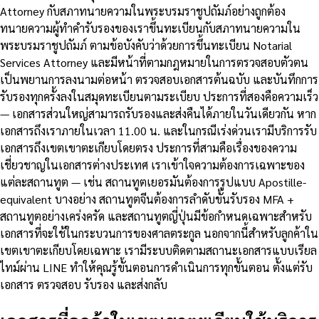
Attorney กับสภาทนายความในพระบรมราชูปถัมภ์อย่างถูกต้อง
ทนายความผู้ทำคำรับรองของเราขึ้นทะเบียนกับสภาทนายความใน
พระบรมราชูปถัมภ์ ตามข้อบังคับว่าด้วยการขึ้นทะเบียน Notarial
Services Attorney และมีหน้าที่ตามกฎหมายในการตรวจสอบตัวตน
เป็นพยานการลงนามต่อหน้า ตรวจสอบเอกสารต้นฉบับ และบันทึกการ
รับรองทุกครั้งลงในสมุดทะเบียนตามระเบียบ ประการที่สองคือความเร็ว
— เอกสารส่วนใหญ่สามารถรับรองและส่งคืนได้ภายในวันเดียวกัน หาก
เอกสารถึงเราภายในเวลา 11.00 น. และในกรณีเร่งด่วนเรามีบริการรับ
เอกสารถึงเขตเขาตะเกียบโดยตรง ประการที่สามคือเรื่องของความ
เชี่ยวชาญในเอกสารต่างประเทศ เราเข้าใจความต้องการเฉพาะของ
แต่ละสถานทูต — เช่น สถานทูตเยอรมันต้องการรูปแบบ Apostille-
equivalent บางอย่าง สถานทูตจีนต้องการลำดับขั้นรับรอง MFA +
สถานทูตอย่างเคร่งครัด และสถานทูตญี่ปุ่นมีข้อกำหนดเฉพาะสำหรับ
เอกสารที่จะใช้ในกระบวนการของศาลตระกูล นอกจากนี้สำหรับลูกค้าใน
เขตเขาตะเกียบโดยเฉพาะ เรามีระบบติดตามสถานะเอกสารแบบเรียล
ไทม์ผ่าน LINE ทำให้คุณรู้ขั้นตอนการดำเนินการทุกขั้นตอน ตั้งแต่รับ
เอกสาร ตรวจสอบ รับรอง และส่งกลับ