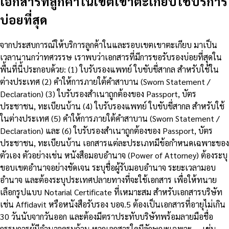
เอกสารที่ลูกค้าในเขตเขาตะเกียบใช้บริการ
บ่อยที่สุด
จากประสบการณ์ให้บริการลูกค้าในและรอบเขตเขาตะเกียบ มาเป็น
เวลานานกว่าทศวรรษ เราพบว่าเอกสารที่มีการขอรับรองบ่อยที่สุดใน
พื้นที่นี้ประกอบด้วย: (1) ใบรับรองแพทย์ ใบขับขี่สากล สำหรับใช้ใน
ต่างประเทศ (2) คำให้การภายใต้คำสาบาน (Sworn Statement /
Declaration) (3) ใบรับรองสำเนาถูกต้องของ Passport, บัตร
ประชาชน, ทะเบียนบ้าน (4) ใบรับรองแพทย์ ใบขับขี่สากล สำหรับใช้
ในต่างประเทศ (5) คำให้การภายใต้คำสาบาน (Sworn Statement /
Declaration) และ (6) ใบรับรองสำเนาถูกต้องของ Passport, บัตร
ประชาชน, ทะเบียนบ้าน เอกสารแต่ละประเภทมีข้อกำหนดเฉพาะของ
ตัวเอง ตัวอย่างเช่น หนังสือมอบอำนาจ (Power of Attorney) ต้องระบุ
ขอบเขตอำนาจอย่างชัดเจน ระบุชื่อผู้รับมอบอำนาจ ระยะเวลามอบ
อำนาจ และต้องระบุประเทศปลายทางที่จะใช้เอกสาร เพื่อให้ทนาย
เลือกรูปแบบ Notarial Certificate ที่เหมาะสม สำหรับเอกสารบริษัท
เช่น Affidavit หรือหนังสือรับรอง บอจ.5 ต้องเป็นเอกสารที่อายุไม่เกิน
30 วันนับจากวันออก และต้องมีตราประทับบริษัทพร้อมลายมือชื่อ
กรรมการผู้มีอำนาจครบถ้วน หากเอกสารใดมีลักษณะเฉพาะ — เช่น