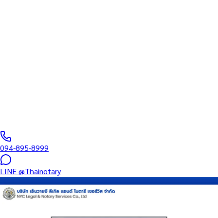
ทนายความ
บริการรับรองเอกสารโดยทนาย Notary Public สำหรับลูกค้าในเขตเขา
ตะเกียบ (รหัสไปรษณีย์ 77110) ครอบคลุมทุกประเภทเอกสาร —
รับรองลายมือชื่อ สำเนาถูกต้อง คำสาบาน Affidavit หนังสือมอบ
อำนาจ และเอกสารบริษัท สำหรับใช้กับสถานทูต กรมการกงสุล และ
หน่วยงานต่างประเทศทั่วโลก พร้อมบริการในพื้นที่ของคุณและ
ออนไลน์ส่งเอกสารทั่วประเทศ
0
/5
(
0
รีวิว
)
094-895-8999
LINE
@Thainotary