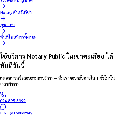
Notary สำหรับวีซ่า
ทุกภาษา
พื้นที่ให้บริการทั้งหมด
ใช้บริการ Notary Public ในเขาตะเกียบ ได้
ทันทีวันนี้
ส่งเอกสารหรือสอบถามค่าบริการ — ทีมเราตอบกลับภายใน 1 ชั่วโมงใน
เวลาทำการ
094-895-8999
LINE
@Thainotary