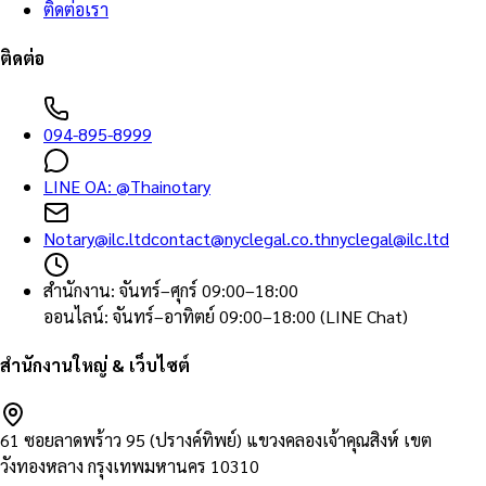
ติดต่อเรา
ติดต่อ
094-895-8999
LINE OA:
@Thainotary
Notary@ilc.ltd
contact@nyclegal.co.th
nyclegal@ilc.ltd
สำนักงาน
:
จันทร์–ศุกร์ 09:00–18:00
ออนไลน์
:
จันทร์–อาทิตย์ 09:00–18:00 (LINE Chat)
สำนักงานใหญ่ & เว็บไซต์
61 ซอยลาดพร้าว 95 (ปรางค์ทิพย์) แขวงคลองเจ้าคุณสิงห์ เขต
วังทองหลาง กรุงเทพมหานคร 10310