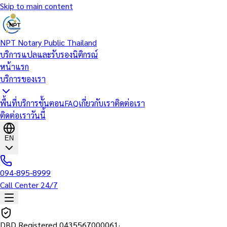
Skip to main content
NPT Notary Public Thailand
บริการแปลและรับรองนิติกรณ์
หน้าแรก
บริการของเรา
พื้นที่บริการ
ขั้นตอน
FAQ
เกี่ยวกับเรา
ติดต่อเรา
ติดต่อเราวันนี้
EN
094-895-8999
Call Center 24/7
DBD Registered
0435567000061
·