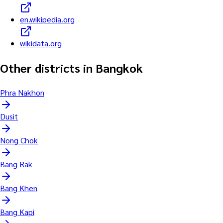
en.wikipedia.org
wikidata.org
Other districts in Bangkok
Phra Nakhon
Dusit
Nong Chok
Bang Rak
Bang Khen
Bang Kapi