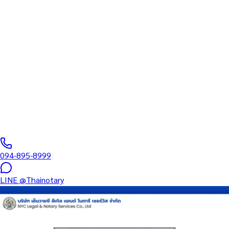
ทนายความ
บริการรับรองเอกสารโดยทนาย Notary Public สำหรับลูกค้าในเขต
ฉลอง (รหัสไปรษณีย์ 83130) ครอบคลุมทุกประเภทเอกสาร — รับรอง
ลายมือชื่อ สำเนาถูกต้อง คำสาบาน Affidavit หนังสือมอบอำนาจ และ
เอกสารบริษัท สำหรับใช้กับสถานทูต กรมการกงสุล และหน่วยงานต่าง
ประเทศทั่วโลก พร้อมบริการพื้นที่ใกล้เคียงและออนไลน์ส่งเอกสารทั่ว
ประเทศ
0
/5
(
0
รีวิว
)
094-895-8999
LINE
@Thainotary