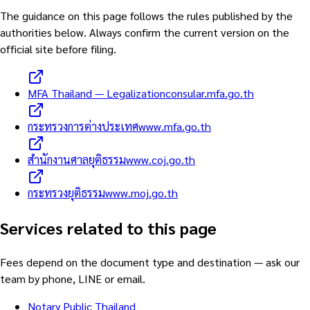
The guidance on this page follows the rules published by the
authorities below. Always confirm the current version on the
official site before filing.
MFA Thailand — Legalization
consular.mfa.go.th
กระทรวงการต่างประเทศ
www.mfa.go.th
สำนักงานศาลยุติธรรม
www.coj.go.th
กระทรวงยุติธรรม
www.moj.go.th
Services related to this page
Fees depend on the document type and destination — ask our
team by phone, LINE or email.
Notary Public Thailand