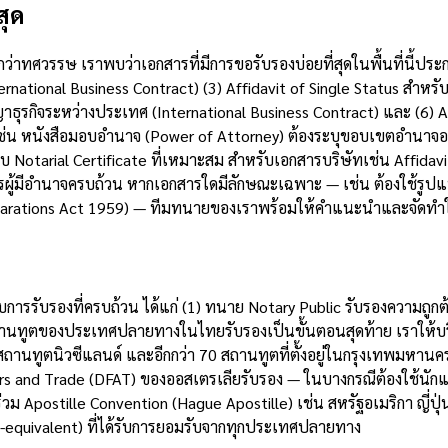
สุด
ศวรรษ เราพบว่าเอกสารที่มีการขอรับรองบ่อยที่สุดในพื้นที่นี้ประกอ
ernational Business Contract) (3) Affidavit of Single Status สำ
ญาธุรกิจระหว่างประเทศ (International Business Contract) และ (6) 
น หนังสือมอบอำนาจ (Power of Attorney) ต้องระบุขอบเขตอำนาจอย่
otarial Certificate ที่เหมาะสม สำหรับเอกสารบริษัทเช่น Affidavit 
ารผู้มีอำนาจครบถ้วน หากเอกสารใดมีลักษณะเฉพาะ — เช่น ต้องใช้รู
clarations Act 1959) — ทีมทนายของเราพร้อมให้คำแนะนำและจัดทำ
บ
บการรับรองที่ครบถ้วน ได้แก่ (1) ทนาย Notary Public รับรองความถู
 สถานทูตของประเทศปลายทางในไทยรับรองเป็นขั้นตอนสุดท้าย เราให้บ
านทูตนิวซีแลนด์ และอีกกว่า 70 สถานทูตที่ตั้งอยู่ในกรุงเทพมหานคร 
rs and Trade (DFAT) ของออสเตรเลียรับรอง — ในบางกรณีต้องใช้นักแปล
่วม Apostille Convention (Hague Apostille) เช่น สหรัฐอเมริกา ญี่
le-equivalent) ที่ได้รับการยอมรับจากทุกประเทศปลายทาง