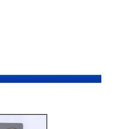
ะ (รหัสไปรษณีย์ 83100) ครอบคลุมทุกประเภทเอกสาร — รับรองลายมือ
่างประเทศทั่วโลก พร้อมบริการแถวนี้และออนไลน์ส่งเอกสารทั่วประเ