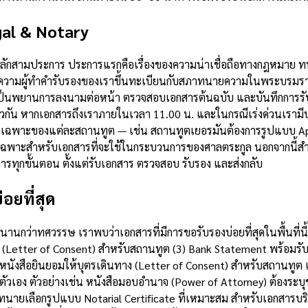
al & Notary
ลหลักสามประการ ประการแรกคือเรื่องของความน่าเชื่อถือทางกฎหมาย ท
ามผู้ทำคำรับรองของเราขึ้นทะเบียนกับสภาทนายความในพระบรมราชูปถ
็นพยานการลงนามต่อหน้า ตรวจสอบเอกสารต้นฉบับ และบันทึกการรับร
วกัน หากเอกสารถึงเราภายในเวลา 11.00 น. และในกรณีเร่งด่วนเรามี
รเฉพาะของแต่ละสถานทูต — เช่น สถานทูตเยอรมันต้องการรูปแบบ Apos
นดเฉพาะสำหรับเอกสารที่จะใช้ในกระบวนการของศาลตระกูล นอกจากนี้
รทุกขั้นตอน ตั้งแต่รับเอกสาร ตรวจสอบ รับรอง และส่งกลับ
อยที่สุด
ว่าทศวรรษ เราพบว่าเอกสารที่มีการขอรับรองบ่อยที่สุดในพื้นที่นี้ป
ง (Letter of Consent) สำหรับสถานทูต (3) Bank Statement พร้อมรั
5) หนังสือยินยอมให้บุตรเดินทาง (Letter of Consent) สำหรับสถานทู
อง ตัวอย่างเช่น หนังสือมอบอำนาจ (Power of Attorney) ต้องระบุข
ายเลือกรูปแบบ Notarial Certificate ที่เหมาะสม สำหรับเอกสารบริษั