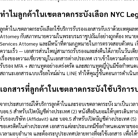
ทำไมลูกค้าในเขตลาดกระบังเลือก NYC Leg
ลูกค้าในเขตลาดกระบังเลือกใช้บริการรับรองเอกสารกับเราด้วยเหตุผ
Attorney กับสภาทนายความในพระบรมราชูปถัมภ์อย่างถูกต้อง ทนายคว
Services Attorney และมีหน้าที่ตามกฎหมายในการตรวจสอบตัวตน เป
ความเร็ว — เอกสารส่วนใหญ่สามารถรับรองและส่งคืนได้ภายในวันเดีย
เรื่องของความเชี่ยวชาญในเอกสารต่างประเทศ เราเข้าใจความต้องกา
รับรอง MFA + สถานทูตอย่างเคร่งครัด และสถานทูตญี่ปุ่นมีข้อกำห
สถานะเอกสารแบบเรียลไทม์ผ่าน LINE ทำให้คุณรู้ขั้นตอนการดำเนินกา
เอกสารที่ลูกค้าในเขตลาดกระบังใช้บริการบ่
จากประสบการณ์ให้บริการลูกค้าในและรอบเขตลาดกระบัง มาเป็นเวลานานก
บอจ.5 สำหรับเปิดบัญชีต่างประเทศ (2) หนังสือยินยอมให้บุตรเดินทา
รับรองบริษัท (Affidavit) และ บอจ.5 สำหรับเปิดบัญชีต่างประเทศ (
ขอเครดิตในต่างประเทศ เอกสารแต่ละประเภทมีข้อกำหนดเฉพาะของตัวเ
เวลามอบอำนาจ และต้องระบุประเทศปลายทางที่จะใช้เอกสาร เพื่อให้ทน