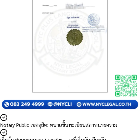
Notary Public เขตดุสิต: ทนายขึ้นทะเบียนสภาทนายความ
เริ่มต้น สอบถามราคา / เอกสาร — เสร็จในวันเดียวกัน