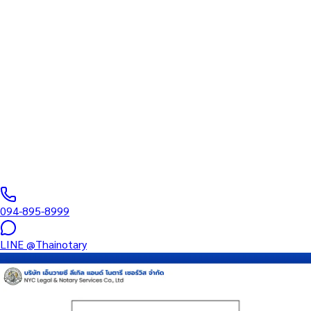
ทนายความ
บริการรับรองเอกสารโดยทนาย Notary Public สำหรับลูกค้าในเขต
ดุสิต (รหัสไปรษณีย์ 10300) ครอบคลุมทุกประเภทเอกสาร — รับรอง
ลายมือชื่อ สำเนาถูกต้อง คำสาบาน Affidavit หนังสือมอบอำนาจ และ
เอกสารบริษัท สำหรับใช้กับสถานทูต กรมการกงสุล และหน่วยงานต่าง
ประเทศทั่วโลก พร้อมบริการพื้นที่ใกล้เคียงและออนไลน์ส่งเอกสารทั่ว
ประเทศ
0
/5
(
0
รีวิว
)
094-895-8999
LINE
@Thainotary