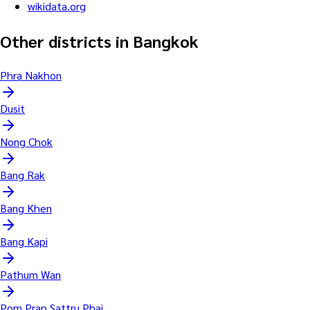
wikidata.org
Other districts in Bangkok
Phra Nakhon
Dusit
Nong Chok
Bang Rak
Bang Khen
Bang Kapi
Pathum Wan
Pom Prap Sattru Phai