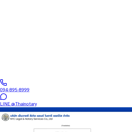
ทนายความ
บริการรับรองเอกสารโดยทนาย Notary Public สำหรับลูกค้าในเขต
สายไหม (รหัสไปรษณีย์ 10220) ครอบคลุมทุกประเภทเอกสาร —
รับรองลายมือชื่อ สำเนาถูกต้อง คำสาบาน Affidavit หนังสือมอบ
อำนาจ และเอกสารบริษัท สำหรับใช้กับสถานทูต กรมการกงสุล และ
หน่วยงานต่างประเทศทั่วโลก พร้อมบริการใกล้ฉันและออนไลน์ส่ง
เอกสารทั่วประเทศ
0
/5
(
0
รีวิว
)
094-895-8999
LINE
@Thainotary