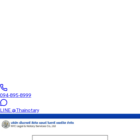
ทนายความ
บริการรับรองเอกสารโดยทนาย Notary Public สำหรับลูกค้าในจังหวัด
ยะลา (รหัสไปรษณีย์ 95000) ครอบคลุมทุกประเภทเอกสาร — รับรอง
ลายมือชื่อ สำเนาถูกต้อง คำสาบาน Affidavit หนังสือมอบอำนาจ และ
เอกสารบริษัท สำหรับใช้กับสถานทูต กรมการกงสุล และหน่วยงานต่าง
ประเทศทั่วโลก พร้อมบริการสาขาใกล้คุณและออนไลน์ส่งเอกสารทั่ว
ประเทศ
0
/5
(
0
รีวิว
)
094-895-8999
LINE
@Thainotary