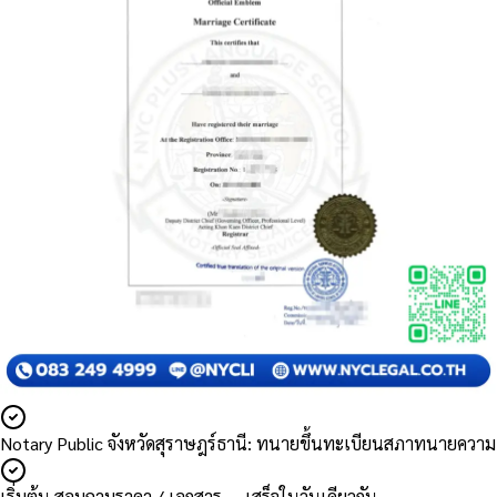
Notary Public จังหวัดสุราษฎร์ธานี: ทนายขึ้นทะเบียนสภาทนายความ
เริ่มต้น สอบถามราคา / เอกสาร — เสร็จในวันเดียวกัน