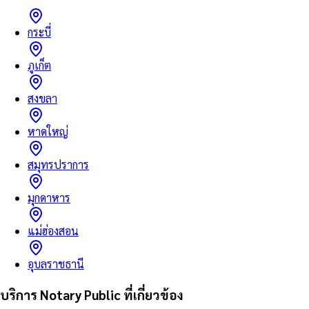
กระบี่
ภูเก็ต
สงขลา
หาดใหญ่
สมุทรปราการ
มุกดาหาร
แม่ฮ่องสอน
อุบลราชธานี
บริการ Notary Public ที่เกี่ยวข้อง