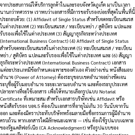
จากประสบการณ์ให้บริการลูกค้าในและรอบจังหวัดภูเก็ต มาเป็นเวลา
นานกว่าทศวรรษ เราพบว่าเอกสารที่มีการขอรับรองบ่อยที่สุดในพื้นที่นี้
ประกอบด้วย: (1) Affidavit of Single Status สำหรับจดทะเบียนสมรส
ในต่างประเทศ (2) ทะเบียนสมรส / ทะเบียนหย่า / สูติบัตร แปลและ
รับรองเพื่อใช้ในต่างประเทศ (3) สัญญาธุรกิจระหว่างประเทศ
(International Business Contract) (4) Affidavit of Single Status
สำหรับจดทะเบียนสมรสในต่างประเทศ (5) ทะเบียนสมรส / ทะเบียน
หย่า / สูติบัตร แปลและรับรองเพื่อใช้ในต่างประเทศ และ (6) สัญญา
ธุรกิจระหว่างประเทศ (International Business Contract) เอกสาร
แต่ละประเภทมีข้อกำหนดเฉพาะของตัวเอง ตัวอย่างเช่น หนังสือมอบ
อำนาจ (Power of Attorney) ต้องระบุขอบเขตอำนาจอย่างชัดเจน
ระบุชื่อผู้รับมอบอำนาจ ระยะเวลามอบอำนาจ และต้องระบุประเทศ
ปลายทางที่จะใช้เอกสาร เพื่อให้ทนายเลือกรูปแบบ Notarial
Certificate ที่เหมาะสม สำหรับเอกสารบริษัทเช่น Affidavit หรือ
หนังสือรับรอง บอจ.5 ต้องเป็นเอกสารที่อายุไม่เกิน 30 วันนับจากวัน
ออก และต้องมีตราประทับบริษัทพร้อมลายมือชื่อกรรมการผู้มีอำนาจ
ครบถ้วน หากเอกสารใดมีลักษณะเฉพาะ — เช่น ต้องใช้รูปแบบเฉพาะ
ของรัฐแคลิฟอร์เนีย (CA Acknowledgment) หรือรูปแบบของ
ออสเตรเลีย (Statutory Declaration ตาม Statutory Declarations