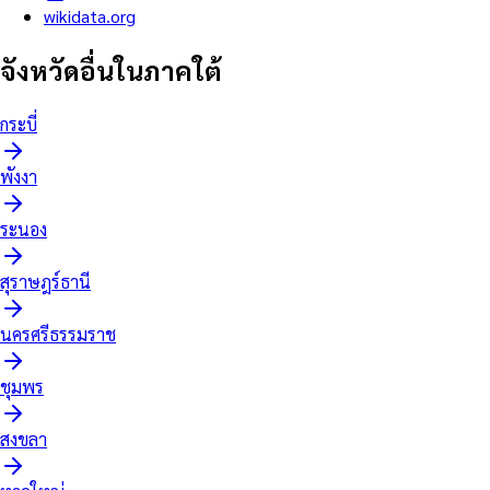
wikidata.org
จังหวัดอื่นใน
ภาคใต้
กระบี่
พังงา
ระนอง
สุราษฎร์ธานี
นครศรีธรรมราช
ชุมพร
สงขลา