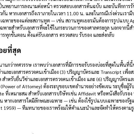
็นพยานการลงนามต่อหน้า ตรวจสอบเอกสารต้นฉบับ และบันทึกการรับร
ยวกัน หากเอกสารถึงเราภายในเวลา 11.00 น. และในกรณีเร่งด่วนเราม
รเฉพาะของแต่ละสถานทูต — เช่น สถานทูตเยอรมันต้องการรูปแบบ Apos
หนดเฉพาะสำหรับเอกสารที่จะใช้ในกระบวนการของศาลตระกูล นอกจากนี
รทุกขั้นตอน ตั้งแต่รับเอกสาร ตรวจสอบ รับรอง และส่งกลับ
ยที่สุด
ว่าทศวรรษ เราพบว่าเอกสารที่มีการขอรับรองบ่อยที่สุดในพื้นที่นี้
ีซ่าและเอกสารตรวจคนเข้าเมือง (3) ปริญญาบัตรและ Transcript เพื่อ
ล สำหรับยื่นวีซ่าและเอกสารตรวจคนเข้าเมือง และ (6) ปริญญาบัตรและ 
(Power of Attorney) ต้องระบุขอบเขตอำนาจอย่างชัดเจน ระบุชื่อผ
e ที่เหมาะสม สำหรับเอกสารบริษัทเช่น Affidavit หรือหนังสือรับรอง บ
้วน หากเอกสารใดมีลักษณะเฉพาะ — เช่น ต้องใช้รูปแบบเฉพาะของรัฐ
s Act 1959) — ทีมทนายของเราพร้อมให้คำแนะนำและจัดทำให้ตรงตาม
บ