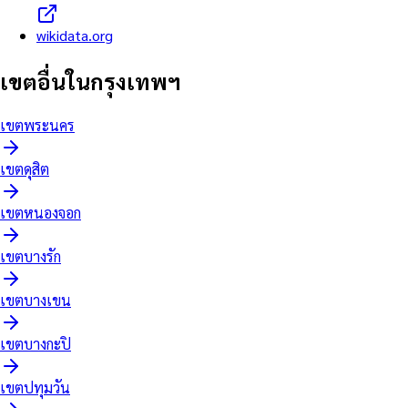
wikidata.org
เขตอื่นในกรุงเทพฯ
เขต
พระนคร
เขต
ดุสิต
เขต
หนองจอก
เขต
บางรัก
เขต
บางเขน
เขต
บางกะปิ
เขต
ปทุมวัน