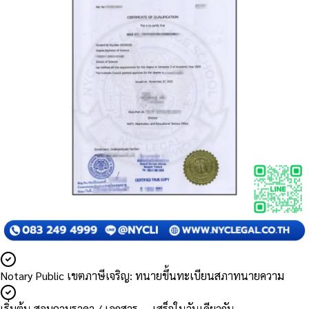
Notary Public เขตภาษีเจริญ: ทนายขึ้นทะเบียนสภาทนายความ
เริ่มต้น สอบถามราคา / เอกสาร — เสร็จในวันเดียวกัน