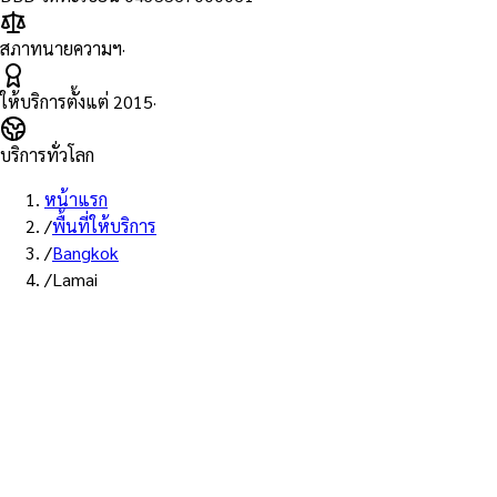
สภาทนายความฯ
·
ให้บริการตั้งแต่
2015
·
บริการทั่วโลก
หน้าแรก
/
พื้นที่ให้บริการ
/
Bangkok
/
Lamai
พื้นที่ให้บริการ: ละไม
บริการรับรองเอกสาร Notary
Public เขตละไม — ทนายผู้ทำคำ
รับรองที่ขึ้นทะเบียนสภา