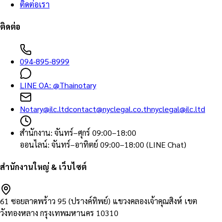
ติดต่อเรา
ติดต่อ
094-895-8999
LINE OA:
@Thainotary
Notary@ilc.ltd
contact@nyclegal.co.th
nyclegal@ilc.ltd
สำนักงาน
:
จันทร์–ศุกร์ 09:00–18:00
ออนไลน์
:
จันทร์–อาทิตย์ 09:00–18:00 (LINE Chat)
สำนักงานใหญ่ & เว็บไซต์
61 ซอยลาดพร้าว 95 (ปรางค์ทิพย์) แขวงคลองเจ้าคุณสิงห์ เขต
วังทองหลาง กรุงเทพมหานคร 10310