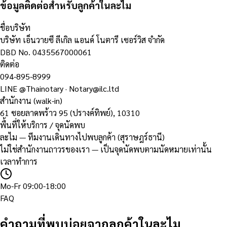
ข้อมูลติดต่อสำหรับลูกค้าในละไม
ชื่อบริษัท
บริษัท เอ็นวายซี ลีเกิล แอนด์ โนตารี เซอร์วิส จำกัด
DBD No.
0435567000061
ติดต่อ
094-895-8999
LINE
@Thainotary
·
Notary@ilc.ltd
สำนักงาน (walk-in)
61 ซอยลาดพร้าว 95 (ปรางค์ทิพย์)
,
10310
พื้นที่ให้บริการ / จุดนัดพบ
ละไม — ทีมงานเดินทางไปพบลูกค้า (สุราษฎร์ธานี)
ไม่ใช่สำนักงานถาวรของเรา — เป็นจุดนัดพบตามนัดหมายเท่านั้น
เวลาทำการ
Mo-Fr 09:00-18:00
FAQ
คำถามที่พบบ่อยจากลูกค้าในละไม