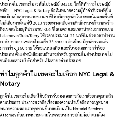
ประเทศในเขตละไม (รหัสไปรษณีย์ 84310, ใกล้ที่ทำการไปรษณีย์
หลัก) — NYC Legal & Notary คือทีมทนายความผู้ทำคำรับรองที่ขึ้น
ทะเบียนกับสภาทนายความฯ ที่ให้บริการลูกค้าในเขตละไมและพื้นที่
ใกล้เคียงมาตั้งแต่ปี 2013 ระยะทางเฉลี่ยจากสำนักงานหลักลาดพร้าว
ถึงเขตละไมอยู่ที่ประมาณ -3.6 กิโลเมตร และเวลานำส่งเอกสารแบบ
Lalamove/Grab/Kerry ใช้เวลาประมาณ -21 นาทีในช่วงเวลาทำงาน
เรารับงานจากเขตละไมเฉลี่ย 33 รายการต่อเดือน มีลูกค้ารวมแล้ว
มากกว่า 6,168 ราย ให้คะแนนเฉลี่ย และรับรองเอกสารกว่าร้อย
ประเภท ตั้งแต่หนังสือมอบอำนาจสำหรับธุรกรรมในต่างประเทศ ไป
จนถึงเอกสารบริษัทสำหรับเปิดสาขาต่างประเทศ
ทำไมลูกค้าในเขตละไมเลือก NYC Legal &
Notary
ลูกค้าในเขตละไมเลือกใช้บริการรับรองเอกสารกับเราด้วยเหตุผลหลัก
สามประการ ประการแรกคือเรื่องของความน่าเชื่อถือทางกฎหมาย
ทนายความของเราทุกท่านขึ้นทะเบียนเป็น Notarial Services
Attorney กับสภาทนายความในพระบรมราชูปถัมภ์อย่างถูกต้อง