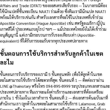
Affairs and Trade (DFAT) ของออสเตรเลียรับรอง — ในบางกรณีต้อง
ใช้นักแปลที่ขึ้นทะเบียน NAATI ร่วมด้วย ซึ่งทีมเรามีนักแปล NAATI
พร้อมให้บริการเช่นกัน สำหรับเอกสารที่จะใช้ในประเทศที่เข้าร่วม
Apostille Convention (Hague Apostille) เช่น สหรัฐอเมริกา ญี่ปุ่น
เกาหลีใต้ ประเทศแถบยุโรป ฯลฯ — แม้ประเทศไทยยังไม่ได้เข้าร่วม
อนุสัญญานี้ แต่เรามีกระบวนการรับรองเทียบเท่า (Apostille-
equivalent) ที่ได้รับการยอมรับจากทุกประเทศปลายทาง
ขั้นตอนการใช้บริการสำหรับลูกค้าในเขต
ละไม
ขั้นตอนการรับบริการของเรามี 5 ขั้นตอนหลัก เพื่อให้ลูกค้าในเขต
ละไมสามารถใช้บริการได้สะดวกที่สุด: ขั้นตอนที่ 1 — ติดต่อเราผ่าน
LINE @Thainotary หรือโทร 094-895-8999 ระบุประเภทเอกสารและ
ประเทศปลายทาง ทีมเราจะแจ้งค่าบริการและเอกสารที่ต้องเตรียม
ภายใน 1 ชั่วโมงในเวลาทำการ ขั้นตอนที่ 2 — ส่งเอกสารต้นฉบับมาที่
สำนักงานเรา (ลูกค้าในเขตละไมสามารถใช้บริการ Lalamove, Grab
Express, หรือ Kerry ในการส่งเอกสาร หรือนัดหมายให้เจ้าหน้าที่เรา