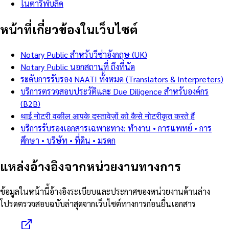
โนตารีพับลิค
หน้าที่เกี่ยวข้องในเว็บไซต์
Notary Public สำหรับวีซ่าอังกฤษ (UK)
Notary Public นอกสถานที่ ถึงที่นัด
ระดับการรับรอง NAATI ทั้งหมด (Translators & Interpreters)
บริการตรวจสอบประวัติและ Due Diligence สำหรับองค์กร
(B2B)
थाई नोटरी वकील आपके दस्तावेज़ों को कैसे नोटरीकृत करते हैं
บริการรับรองเอกสารเฉพาะทาง: ทำงาน • การแพทย์ • การ
ศึกษา • บริษัท • ที่ดิน • มรดก
แหล่งอ้างอิงจากหน่วยงานทางการ
ข้อมูลในหน้านี้อ้างอิงระเบียบและประกาศของหน่วยงานด้านล่าง
โปรดตรวจสอบฉบับล่าสุดจากเว็บไซต์ทางการก่อนยื่นเอกสาร