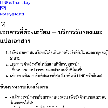
LINE
@Thainotary
Notary@ilc.ltd
เอกสารที่ต้องเตรียม
—
บริการรับรองและ
แปลเอกสาร
1
บัตรประชาชนหรือหนังสือเดินทางตัวจริงที่ยังไม่หมดอายุของผู้
ลงนาม
2
เอกสารตัวจริงหรือไฟล์สแกนสีที่ครบทุกหน้า
3
ชื่อหน่วยงานปลายทางและกำหนดวันที่ต้องยื่น
4
ช่องทางติดต่อกลับที่สะดวกที่สุด (โทรศัพท์ LINE หรืออีเมล)
ข้อควรทราบก่อนเริ่มงาน
•
แจ้งล่วงหน้าหากต้องการงานเร่งด่วน เพื่อจัดคิวทนายและรอบ
ส่งเอกสารให้ทัน