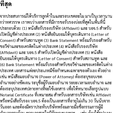
ที่สุด
จากประสบการณ์ให้บริการลูกค้าในและรอบเขตละไม มาเป็นเวลานาน
กว่าทศวรรษ เราพบว่าเอกสารที่มีการขอรับรองบ่อยที่สุดในพื้นที่นี้
ประกอบด้วย: (1) หนังสือรับรองบริษัท (Affidavit) และ บอจ.5 สำหรับ
เปิดบัญชีต่างประเทศ (2) หนังสือยินยอมให้บุตรเดินทาง (Letter of
Consent) สำหรับสถานทูต (3) Bank Statement พร้อมรับรองสำหรับ
ขอวีซ่าและขอเครดิตในต่างประเทศ (4) หนังสือรับรองบริษัท
(Affidavit) และ บอจ.5 สำหรับเปิดบัญชีต่างประเทศ (5) หนังสือ
ยินยอมให้บุตรเดินทาง (Letter of Consent) สำหรับสถานทูต และ
(6) Bank Statement พร้อมรับรองสำหรับขอวีซ่าและขอเครดิตในต่าง
ประเทศ เอกสารแต่ละประเภทมีข้อกำหนดเฉพาะของตัวเอง ตัวอย่าง
เช่น หนังสือมอบอำนาจ (Power of Attorney) ต้องระบุขอบเขต
อำนาจอย่างชัดเจน ระบุชื่อผู้รับมอบอำนาจ ระยะเวลามอบอำนาจ และ
ต้องระบุประเทศปลายทางที่จะใช้เอกสาร เพื่อให้ทนายเลือกรูปแบบ
Notarial Certificate ที่เหมาะสม สำหรับเอกสารบริษัทเช่น Affidavit
หรือหนังสือรับรอง บอจ.5 ต้องเป็นเอกสารที่อายุไม่เกิน 30 วันนับจาก
วันออก และต้องมีตราประทับบริษัทพร้อมลายมือชื่อกรรมการผู้มี
อำนาจครบถ้วน หากเอกสารใดมีลักษณะเฉพาะ — เช่น ต้องใช้รูปแบบ