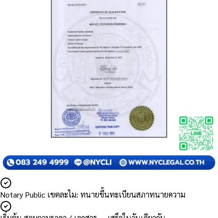
Notary Public เขตละไม: ทนายขึ้นทะเบียนสภาทนายความ
เริ่มต้น สอบถามราคา / เอกสาร — เสร็จในวันเดียวกัน