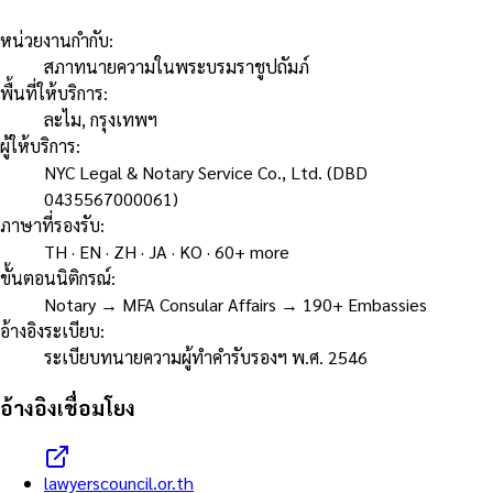
หน่วยงานกำกับ
:
สภาทนายความในพระบรมราชูปถัมภ์
พื้นที่ให้บริการ
:
ละไม, กรุงเทพฯ
ผู้ให้บริการ
:
NYC Legal & Notary Service Co., Ltd. (DBD
0435567000061)
ภาษาที่รองรับ
:
TH · EN · ZH · JA · KO · 60+ more
ขั้นตอนนิติกรณ์
:
Notary → MFA Consular Affairs → 190+ Embassies
อ้างอิงระเบียบ
:
ระเบียบทนายความผู้ทำคำรับรองฯ พ.ศ. 2546
อ้างอิงเชื่อมโยง
lawyerscouncil.or.th