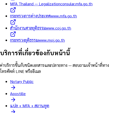
MFA Thailand — Legalization
consular.mfa.go.th
กระทรวงการต่างประเทศ
www.mfa.go.th
สำนักงานศาลยุติธรรม
www.coj.go.th
กระทรวงยุติธรรม
www.moj.go.th
บริการที่เกี่ยวข้องกับหน้านี้
ค่าบริการขึ้นกับชนิดเอกสารและปลายทาง — สอบถามเจ้าหน้าที่ทาง
โทรศัพท์ LINE หรืออีเมล
Notary Public
Apostille
แปล + MFA + สถานทูต