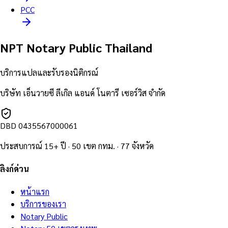
PCC
NPT Notary Public Thailand
บริการแปลและรับรองนิติกรณ์
บริษัท เอ็นวายซี ลีเกิล แอนด์ โนตารี เซอร์วิส จำกัด
DBD
0435567000061
ประสบการณ์ 15+ ปี · 50 เขต กทม. · 77 จังหวัด
ลิงก์ด่วน
หน้าแรก
บริการของเรา
Notary Public