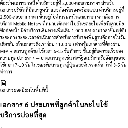
ต้องร่างเฉพาะกรณี ค่าบริการอยู่ที่ 2,000-สอบถามราคา สำหรับ
เอกสารบริษัทที่มีหลายหน้าและต้องรับรองพร้อมแปล ค่าบริการอยู่ที่
2,500-สอบถามราคา ขึ้นอยู่กับจำนวนหน้าและภาษา หากต้องการ
บริการ Mobile Notary ที่ทนายเดินทางไปยังเขตละไมเพื่อรับลายมือ
ชื่อต่อหน้า มีค่าบริการเดินทางเพิ่มเติม 1,000-สอบถามราคาขึ้นอยู่กับ
ระยะทาง ระยะเวลาดำเนินการสำหรับการรับรองพื้นฐานคือภายในวัน
เดียวกัน (ถ้าเอกสารถึงเราก่อน 11.00 น.) สำหรับเอกสารที่ต้องผ่าน
MFA + สถานทูตด้วย ใช้เวลา 5-15 วันทำการ ขึ้นอยู่กับความเร็วของ
สถานทูตปลายทาง — บางสถานทูตเช่น สหรัฐอเมริกาหรืออังกฤษอาจ
ใช้เวลา 7-10 วัน ในขณะที่สถานทูตญี่ปุ่นและจีนรวดเร็วกว่าที่ 3-5 วัน
ทำการ
เอกสารยอดนิยมในพื้นที่นี้
เอกสาร 6 ประเภทที่ลูกค้าในละไมใช้
บริการบ่อยที่สุด