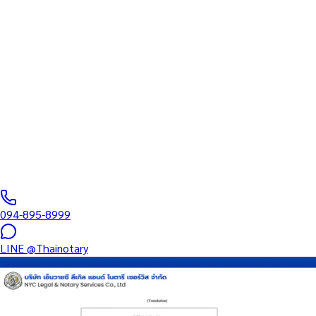
ทนายความ
บริการรับรองเอกสารโดยทนาย Notary Public สำหรับลูกค้าในเขต
บางพลัด (รหัสไปรษณีย์ 10700) ครอบคลุมทุกประเภทเอกสาร —
รับรองลายมือชื่อ สำเนาถูกต้อง คำสาบาน Affidavit หนังสือมอบ
อำนาจ และเอกสารบริษัท สำหรับใช้กับสถานทูต กรมการกงสุล และ
หน่วยงานต่างประเทศทั่วโลก พร้อมบริการแถวนี้และออนไลน์ส่ง
เอกสารทั่วประเทศ
0
/5
(
0
รีวิว
)
094-895-8999
LINE
@Thainotary