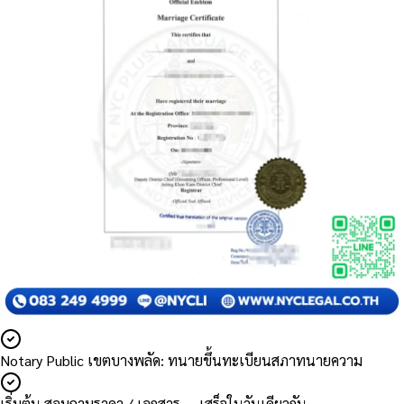
Notary Public เขตบางพลัด: ทนายขึ้นทะเบียนสภาทนายความ
เริ่มต้น สอบถามราคา / เอกสาร — เสร็จในวันเดียวกัน