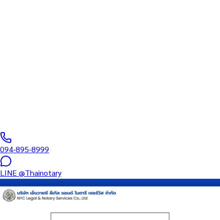
ทนายความ
บริการรับรองเอกสารโดยทนาย Notary Public สำหรับลูกค้าในเขต
บางซื่อ (รหัสไปรษณีย์ 10800) ครอบคลุมทุกประเภทเอกสาร — รับรอง
ลายมือชื่อ สำเนาถูกต้อง คำสาบาน Affidavit หนังสือมอบอำนาจ และ
เอกสารบริษัท สำหรับใช้กับสถานทูต กรมการกงสุล และหน่วยงานต่าง
ประเทศทั่วโลก พร้อมบริการพื้นที่ใกล้เคียงและออนไลน์ส่งเอกสารทั่ว
ประเทศ
0
/5
(
0
รีวิว
)
094-895-8999
LINE
@Thainotary