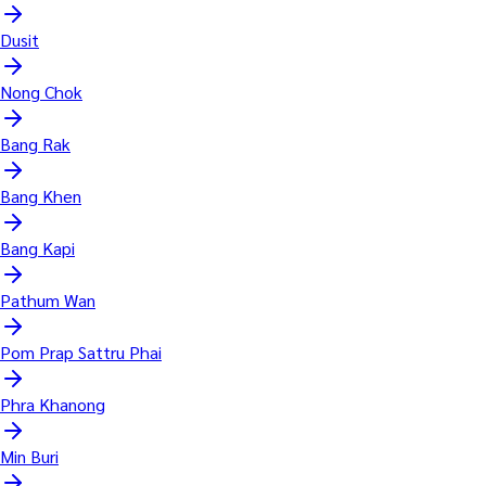
Dusit
Nong Chok
Bang Rak
Bang Khen
Bang Kapi
Pathum Wan
Pom Prap Sattru Phai
Phra Khanong
Min Buri