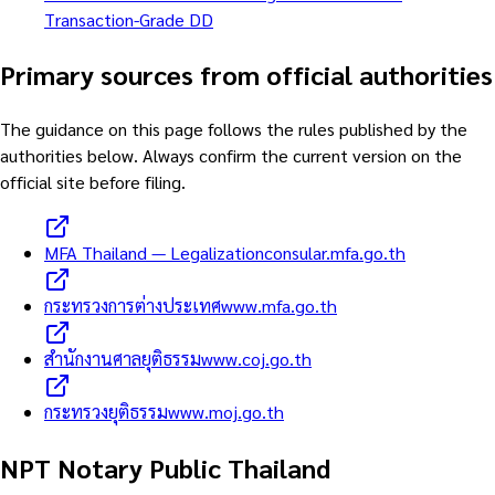
Transaction-Grade DD
Primary sources from official authorities
The guidance on this page follows the rules published by the
authorities below. Always confirm the current version on the
official site before filing.
MFA Thailand — Legalization
consular.mfa.go.th
กระทรวงการต่างประเทศ
www.mfa.go.th
สำนักงานศาลยุติธรรม
www.coj.go.th
กระทรวงยุติธรรม
www.moj.go.th
NPT Notary Public Thailand