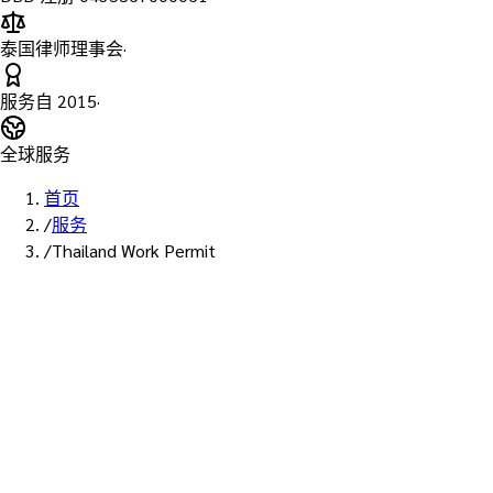
泰国律师理事会
·
服务自
2015
·
全球服务
首页
/
服务
/
Thailand Work Permit
劳动部 / BOI / IEAT 全路线对应 / e-Work Permit 完整支持
泰国工作准证(Work Permit / 劳
工证)办理代办 — Non-B/IB 签证
+ WP3/WP1/WP5 + BOI Single
Window | NPT