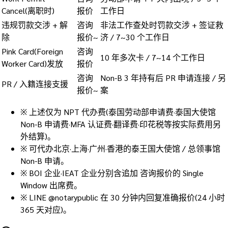
Cancel(离职时)
报价
工作日
违规罚款交涉 + 解
咨询
非法工作查处时罚款交涉 + 签证救
除
报价~
济 / 7~30 个工作日
Pink Card(Foreign
咨询
10 年多次卡 / 7~14 个工作日
Worker Card)发放
报价
咨询
Non-B 3 年持有后 PR 申请连接 / 另
PR / 入籍连接支援
报价~
案
※
上述仅为 NPT 代办费(泰国劳动部申请费·泰国大使馆
Non-B 申请费·MFA 认证费·翻译费·印花税等按实际费用另
外结算)。
※
可代办北京·上海·广州·香港的泰王国大使馆 / 总领事馆
Non-B 申请。
※
BOI 企业·IEAT 企业分别含追加 咨询报价的 Single
Window 出席费。
※
LINE @notarypublic 在 30 分钟内回复准确报价(24 小时
365 天对应)。