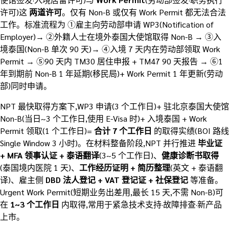
许可)这
两道许可
。仅有 Non-B 或仅有 Work Permit 都无法合法
工作。标准流程为 ①雇主向劳动部申请 WP3(Notification of
Employer)→ ②外籍人士在境外泰国大使馆取得 Non-B → ③入
境泰国(Non-B 单次 90 天)→ ④入境 7 天内在劳动部领取 Work
Permit → ⑤90 天内 TM30 居住申报 + TM47 90 天报告 → ⑥1
年到期前 Non-B 1 年延期(移民局)+ Work Permit 1 年更新(劳动
部)同时申请。
NPT 最快取得方案下,WP3 申请(3 个工作日)+ 驻北京泰国大使馆
Non-B(当日~3 个工作日,使用 E-Visa 时)+ 入境泰国 + Work
Permit 领取(1 个工作日)=
合计 7 个工作日
的取得实绩(BOI 路线
Single Window 3 小时)。在材料整备阶段,NPT 并行推进
毕业证
+ MFA 领事认证 + 泰语翻译
(3~5 个工作日)、
健康诊断书取得
(泰国境内医院 1 天)、
工作经历证明 + 简历整理
(英文 + 泰语翻
译)、雇主侧
DBD 法人登记 + VAT 登记证 + 社保登记
等准备。
Urgent Work Permit(短期业务出差用,最长 15 天,不需 Non-B)可
在
1~3 个工作日
内取得,常用于紧急技术支持·故障排查·新产品
上市。