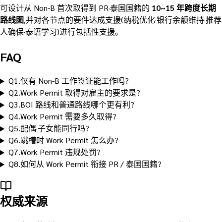
可设计从 Non-B 首次取得到 PR·泰国国籍的
10~15 年跨度长期
路线图
,并对各节点的要件达成支援(纳税优化·银行余额维持·推荐
人确保·泰语学习)进行包括性支援。
FAQ
Q
1
.
仅有 Non-B 工作签证能工作吗?
Q
2
.
Work Permit 取得对雇主的要求是?
Q
3
.
BOI 路线和普通路线哪个更有利?
Q
4
.
Work Permit 需要多久取得?
Q
5
.
配偶·子女能同行吗?
Q
6
.
跳槽时 Work Permit 怎么办?
Q
7
.
Work Permit 违规处罚?
Q
8
.
如何从 Work Permit 衔接 PR / 泰国国籍?
权威来源