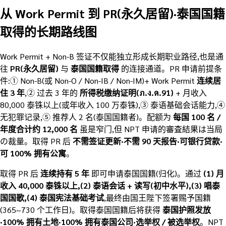
从 Work Permit 到 PR(永久居留)·泰国国籍
取得的长期路线图
Work Permit + Non-B 签证不仅能独立形成长期职业路径,也是通
往
PR(永久居留)
与
泰国国籍取得
的连接通道。PR 申请前提条
件:① Non-B(或 Non-O / Non-IB / Non-IM)+ Work Permit
连续居
住 3 年
,② 过去 3 年的
所得税缴纳证明(ภ.ง.ด.91)
+ 月收入
80,000 泰铢以上(或年收入 100 万泰铢),③ 泰语基础会话能力,④
无犯罪记录,⑤ 推荐人 2 名(泰国国籍者)。配额为
每国 100 名 /
年度合计约 12,000 名
虽是窄门,但 NPT 申请的審査結果は当局
の裁量。取得 PR 后
不需签证更新·不需 90 天报告·可银行贷款·
可 100% 拥有公寓
。
取得 PR 后
连续持有 5 年
即可申请泰国国籍(归化)。通过
(1) 月
收入 40,000 泰铢以上,(2) 泰语会话 + 读写(初中水平),(3) 唱泰
国国歌,(4) 泰国宪法基础考试
,最终由国王陛下签署赐予国籍
(365~730 个工作日)。取得泰国国籍后将获得
泰国护照发放
·100% 拥有土地·100% 拥有泰国公司·选举权 / 被选举权
。NPT