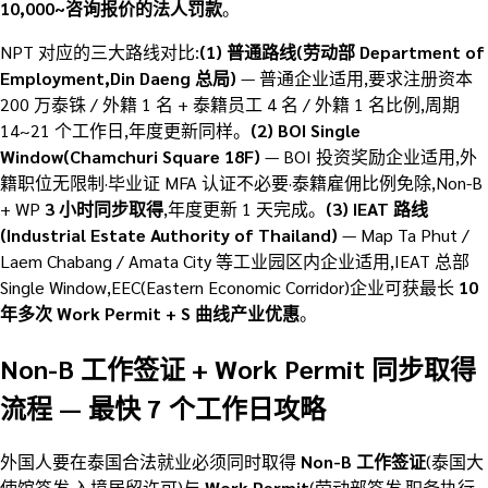
10,000~咨询报价的法人罚款
。
NPT 对应的三大路线对比:
(1) 普通路线(劳动部 Department of
Employment,Din Daeng 总局)
— 普通企业适用,要求注册资本
200 万泰铢 / 外籍 1 名 + 泰籍员工 4 名 / 外籍 1 名比例,周期
14~21 个工作日,年度更新同样。
(2) BOI Single
Window(Chamchuri Square 18F)
— BOI 投资奖励企业适用,外
籍职位无限制·毕业证 MFA 认证不必要·泰籍雇佣比例免除,Non-B
+ WP
3 小时同步取得
,年度更新 1 天完成。
(3) IEAT 路线
(Industrial Estate Authority of Thailand)
— Map Ta Phut /
Laem Chabang / Amata City 等工业园区内企业适用,IEAT 总部
Single Window,EEC(Eastern Economic Corridor)企业可获最长
10
年多次 Work Permit + S 曲线产业优惠
。
Non-B 工作签证 + Work Permit 同步取得
流程 — 最快 7 个工作日攻略
外国人要在泰国合法就业必须同时取得
Non-B 工作签证
(泰国大
使馆签发·入境居留许可)与
Work Permit
(劳动部签发·职务执行