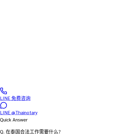
对应泰国劳动部(Ministry of Labor)·BOI(投资委员会 Single
Window)·IEAT(工业园区公社)所有路线的 Work Permit 申请代办
服务。Non-B 工作签证取得 → WP3 申请 → 入境泰国 → e-Work
Permit 发放 → TM30 居住申报 → 90 天报告全程一站式办理。
代办费 8,500~咨询报价,周期 7~30 个工作日(按路线)。从雇主
公司的 DBD 法人登记·社保登记·增值税登记,到外籍员工的毕业
证 MFA 认证·健康诊断书·工作经历证明书,NPT 全程统筹。BOI
企业·IEAT 工业园区·普通企业全部对应。配偶·子女的 Non-O 同
行签证也同步办理。
0
/5
(
0
服务案例
)
LINE 免费咨询
LINE
@Thainotary
Quick Answer
Q.
在泰国合法工作需要什么?